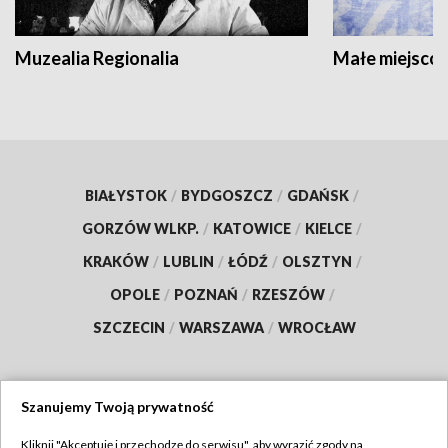
Muzealia Regionalia
Małe miejscow
BIAŁYSTOK
/
BYDGOSZCZ
/
GDAŃSK
/
GORZÓW WLKP.
/
KATOWICE
/
KIELCE
/
KRAKÓW
/
LUBLIN
/
ŁÓDŹ
/
OLSZTYN
/
OPOLE
/
POZNAŃ
/
RZESZÓW
/
SZCZECIN
/
WARSZAWA
/
WROCŁAW
Szanujemy Twoją prywatność
Dołącz do nas:
Kliknij "Akceptuję i przechodzę do serwisu", aby wyrazić zgody na