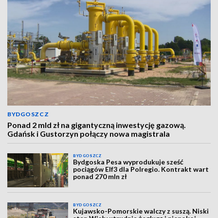
BYDGOSZCZ
Ponad 2 mld zł na gigantyczną inwestycję gazową.
Gdańsk i Gustorzyn połączy nowa magistrala
BYDGOSZCZ
Bydgoska Pesa wyprodukuje sześć
pociągów Elf3 dla Polregio. Kontrakt wart
ponad 270 mln zł
BYDGOSZCZ
Kujawsko-Pomorskie walczy z suszą. Niski