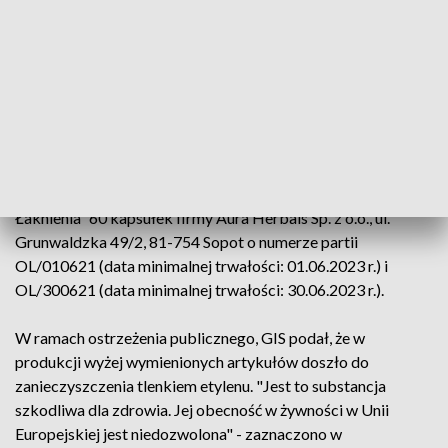
Chodzi o lody wodne EAU YEAH Malina-Pomarańcza-
Ananas BIO (6x60g) o numerze partii 1095001 (data
minimalnej trwałości: 05.04.2023 r.) oraz lody wodne EAU
YEAH Malina-Pomarańcza-Ananas-Cytryna BIO (8x40g) o
numerach 1061011, 1096010 (daty minimalnej trwałości:
03.03.2023 r., 06.04.2023 r.).
Oraz suplement diety „Moja Figura – Ograniczenie
Łaknienia” 60 kapsułek firmy Aura Herbals Sp. z o.o., ul.
Grunwaldzka 49/2, 81-754 Sopot o numerze partii
OL/010621 (data minimalnej trwałości: 01.06.2023 r.) i
OL/300621 (data minimalnej trwałości: 30.06.2023 r.).
W ramach ostrzeżenia publicznego, GIS podał, że w
produkcji wyżej wymienionych artykułów doszło do
zanieczyszczenia tlenkiem etylenu. "Jest to substancja
szkodliwa dla zdrowia. Jej obecność w żywności w Unii
Europejskiej jest niedozwolona" - zaznaczono w