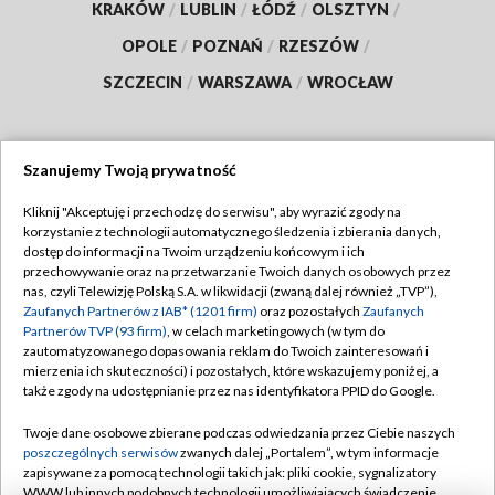
KRAKÓW
/
LUBLIN
/
ŁÓDŹ
/
OLSZTYN
/
OPOLE
/
POZNAŃ
/
RZESZÓW
/
SZCZECIN
/
WARSZAWA
/
WROCŁAW
Szanujemy Twoją prywatność
Dołącz do nas:
Kliknij "Akceptuję i przechodzę do serwisu", aby wyrazić zgody na
korzystanie z technologii automatycznego śledzenia i zbierania danych,
TVP
dostęp do informacji na Twoim urządzeniu końcowym i ich
Abonament TVP
przechowywanie oraz na przetwarzanie Twoich danych osobowych przez
Regulamin TVP
nas, czyli Telewizję Polską S.A. w likwidacji (zwaną dalej również „TVP”),
Emisja w TVP
Polityka prywatności
Zaufanych Partnerów z IAB* (1201 firm)
oraz pozostałych
Zaufanych
Partnerów TVP (93 firm)
, w celach marketingowych (w tym do
Centrum informacji TVP
Moje zgody
zautomatyzowanego dopasowania reklam do Twoich zainteresowań i
mierzenia ich skuteczności) i pozostałych, które wskazujemy poniżej, a
Naziemna Telewizja Cyfrowa
Pomoc
także zgody na udostępnianie przez nas identyfikatora PPID do Google.
Sklep TVP
Biuro reklamy
Twoje dane osobowe zbierane podczas odwiedzania przez Ciebie naszych
Rada Programowa
Kontakt
poszczególnych serwisów
zwanych dalej „Portalem”, w tym informacje
zapisywane za pomocą technologii takich jak: pliki cookie, sygnalizatory
System NOS
WWW lub innych podobnych technologii umożliwiających świadczenie