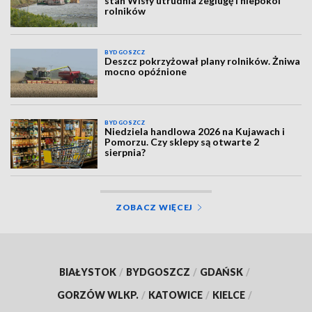
stan Wisły utrudnia żeglugę i niepokoi
rolników
BYDGOSZCZ
Deszcz pokrzyżował plany rolników. Żniwa
mocno opóźnione
BYDGOSZCZ
Niedziela handlowa 2026 na Kujawach i
Pomorzu. Czy sklepy są otwarte 2
sierpnia?
ZOBACZ WIĘCEJ
BIAŁYSTOK
/
BYDGOSZCZ
/
GDAŃSK
/
GORZÓW WLKP.
/
KATOWICE
/
KIELCE
/