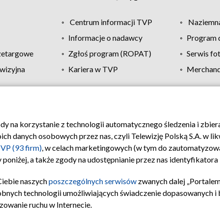
Centrum informacji TVP
Naziemna
Informacje o nadawcy
Program d
zetargowe
Zgłoś program (ROPAT)
Serwis fo
wizyjna
Kariera w TVP
Merchandi
Polityka prywatności
Moje zgody
Pomoc
Biuro re
ody na korzystanie z technologii automatycznego śledzenia i zbie
 danych osobowych przez nas, czyli Telewizję Polską S.A. w likw
VP (93 firm)
, w celach marketingowych (w tym do zautomatyzow
 poniżej, a także zgody na udostępnianie przez nas identyfikator
Ciebie naszych
poszczególnych serwisów
zwanych dalej „Portalem
obnych technologii umożliwiających świadczenie dopasowanych i be
zowanie ruchu w Internecie.