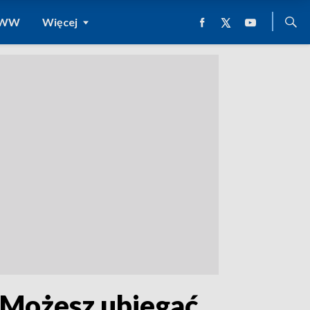
 WWW
Więcej
 Możesz ubiegać