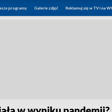
asze programy
Galerie zdjęć
Reklamuj się w TV i na
piała w wyniku pandemii?