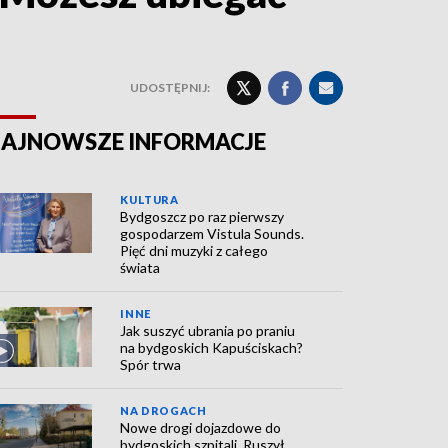
UDOSTĘPNIJ:
AJNOWSZE INFORMACJE
KULTURA
Bydgoszcz po raz pierwszy
gospodarzem Vistula Sounds.
Pięć dni muzyki z całego
świata
INNE
Jak suszyć ubrania po praniu
na bydgoskich Kapuściskach?
Spór trwa
NA DROGACH
Nowe drogi dojazdowe do
bydgoskich szpitali. Ruszył