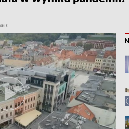
SKIE
N