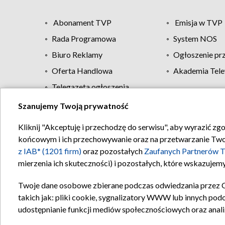
Abonament TVP
Emisja w TVP
Rada Programowa
System NOS
Biuro Reklamy
Ogłoszenie pr
Oferta Handlowa
Akademia Tele
Telegazeta ogłoszenia
Szanujemy Twoją prywatność
Regulamin TVP
Kliknij "Akceptuję i przechodzę do serwisu", aby wyrazić zg
końcowym i ich przechowywanie oraz na przetwarzanie Twoich
z IAB* (1201 firm)
oraz pozostałych
Zaufanych Partnerów T
mierzenia ich skuteczności) i pozostałych, które wskazujemy
Twoje dane osobowe zbierane podczas odwiedzania przez 
takich jak: pliki cookie, sygnalizatory WWW lub innych pod
udostępnianie funkcji mediów społecznościowych oraz anali