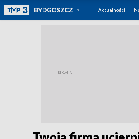
POWRÓT DO
BYDGOSZCZ
Aktualności
N
TVP REGIONY
Twoja firma ucier