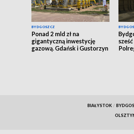
BYDGOSZCZ
BYDGO
Ponad 2 mld zł na
Bydg
gigantyczną inwestycję
sześć
gazową. Gdańsk i Gustorzyn
Polre
połączy nowa magistrala
ponad
BIAŁYSTOK
/
BYDGO
OLSZTY