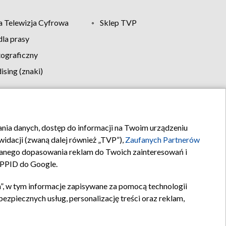
 Telewizja Cyfrowa
Sklep TVP
la prasy
tograficzny
sing (znaki)
klamy
Kontakt
rania danych, dostęp do informacji na Twoim urządzeniu
idacji (zwaną dalej również „TVP”),
Zaufanych Partnerów
anego dopasowania reklam do Twoich zainteresowań i
a PPID do Google.
”, w tym informacje zapisywane za pomocą technologii
zpiecznych usług, personalizację treści oraz reklam,