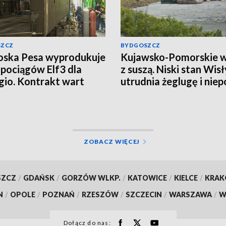
SZCZ
BYDGOSZCZ
oska Pesa wyprodukuje
Kujawsko-Pomorskie w
 pociągów Elf3 dla
z suszą. Niski stan Wisł
gio. Kontrakt wart
utrudnia żeglugę i niep
 270 mln zł
rolników
ZOBACZ WIĘCEJ
SZCZ
/
GDAŃSK
/
GORZÓW WLKP.
/
KATOWICE
/
KIELCE
/
KRA
N
/
OPOLE
/
POZNAŃ
/
RZESZÓW
/
SZCZECIN
/
WARSZAWA
/
W
Dołącz do nas: