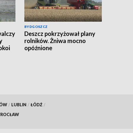
BYDGOSZCZ
alczy
Deszcz pokrzyżował plany
y
rolników. Żniwa mocno
okoi
opóźnione
KÓW
/
LUBLIN
/
ŁÓDŹ
/
ROCŁAW