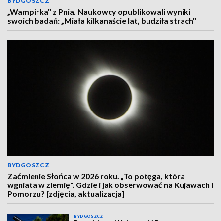
BYDGOSZCZ
„Wampirka" z Pnia. Naukowcy opublikowali wyniki
swoich badań: „Miała kilkanaście lat, budziła strach"
BYDGOSZCZ
Zaćmienie Słońca w 2026 roku. „To potęga, która
wgniata w ziemię". Gdzie i jak obserwować na Kujawach i
Pomorzu? [zdjęcia, aktualizacja]
BYDGOSZCZ