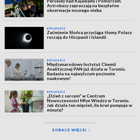
Perseidy nad Kujawami i Pomorzem.
Astrobazy zapraszają na bezpłatne
obserwacje nocnego nieba
BYDGOSZCZ
Zaćmienie Słońca przyciąga tłumy. Polacy
ruszają do Hiszpanii i Islandii
BYDGOSZCZ
Międzynarodowy Instytut Chemii
Analitycznej PAN już działa w Toruniu.
Badania na najwyższym poziomie
naukowym!
BYDGOSZCZ
„Dzień z sercem” w Centrum
Nowoczesności Młyn Wiedzy w Toruniu.
Jak działa ten mięsień, ile krwi pompuje w
minutę?
ZOBACZ WIĘCEJ