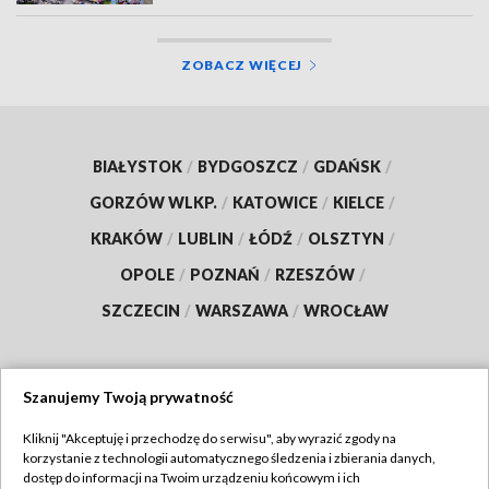
ZOBACZ WIĘCEJ
BIAŁYSTOK
/
BYDGOSZCZ
/
GDAŃSK
/
GORZÓW WLKP.
/
KATOWICE
/
KIELCE
/
KRAKÓW
/
LUBLIN
/
ŁÓDŹ
/
OLSZTYN
/
OPOLE
/
POZNAŃ
/
RZESZÓW
/
SZCZECIN
/
WARSZAWA
/
WROCŁAW
Szanujemy Twoją prywatność
Dołącz do nas:
Kliknij "Akceptuję i przechodzę do serwisu", aby wyrazić zgody na
korzystanie z technologii automatycznego śledzenia i zbierania danych,
TVP
dostęp do informacji na Twoim urządzeniu końcowym i ich