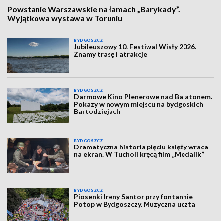
Powstanie Warszawskie na łamach „Barykady”.
Wyjątkowa wystawa w Toruniu
BYDGOSZCZ
Jubileuszowy 10. Festiwal Wisły 2026.
Znamy trasę i atrakcje
BYDGOSZCZ
Darmowe Kino Plenerowe nad Balatonem.
Pokazy w nowym miejscu na bydgoskich
Bartodziejach
BYDGOSZCZ
Dramatyczna historia pięciu księży wraca
na ekran. W Tucholi kręcą film „Medalik”
BYDGOSZCZ
Piosenki Ireny Santor przy fontannie
Potop w Bydgoszczy. Muzyczna uczta