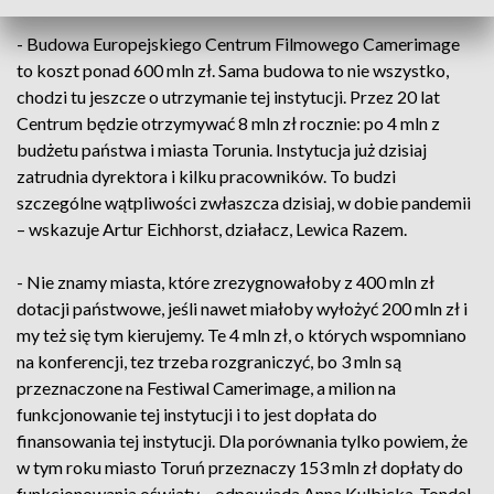
- Budowa Europejskiego Centrum Filmowego Camerimage
to koszt ponad 600 mln zł. Sama budowa to nie wszystko,
chodzi tu jeszcze o utrzymanie tej instytucji. Przez 20 lat
Centrum będzie otrzymywać 8 mln zł rocznie: po 4 mln z
budżetu państwa i miasta Torunia. Instytucja już dzisiaj
zatrudnia dyrektora i kilku pracowników. To budzi
szczególne wątpliwości zwłaszcza dzisiaj, w dobie pandemii
– wskazuje Artur Eichhorst, działacz, Lewica Razem.
- Nie znamy miasta, które zrezygnowałoby z 400 mln zł
dotacji państwowe, jeśli nawet miałoby wyłożyć 200 mln zł i
my też się tym kierujemy. Te 4 mln zł, o których wspomniano
na konferencji, tez trzeba rozgraniczyć, bo 3 mln są
przeznaczone na Festiwal Camerimage, a milion na
funkcjonowanie tej instytucji i to jest dopłata do
finansowania tej instytucji. Dla porównania tylko powiem, że
w tym roku miasto Toruń przeznaczy 153 mln zł dopłaty do
funkcjonowania oświaty – odpowiada Anna Kulbicka-Tondel,