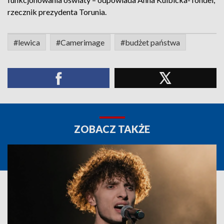
rzecznik prezydenta Torunia.
#lewica
#Camerimage
#budżet państwa
ZOBACZ TAKŻE