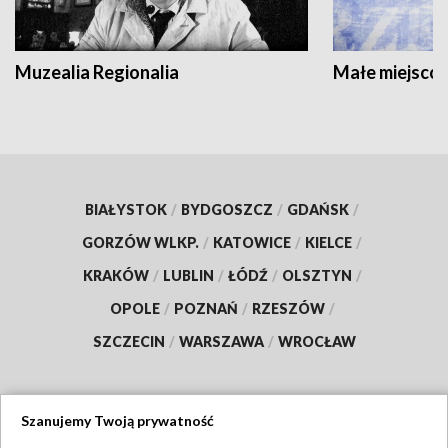
Muzealia Regionalia
Małe miejscow
BIAŁYSTOK
/
BYDGOSZCZ
/
GDAŃSK
/
GORZÓW WLKP.
/
KATOWICE
/
KIELCE
/
KRAKÓW
/
LUBLIN
/
ŁÓDŹ
/
OLSZTYN
/
OPOLE
/
POZNAŃ
/
RZESZÓW
/
SZCZECIN
/
WARSZAWA
/
WROCŁAW
Szanujemy Twoją prywatność
Dołącz do nas: