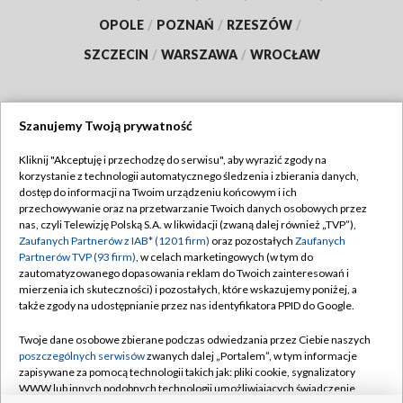
OPOLE
/
POZNAŃ
/
RZESZÓW
/
SZCZECIN
/
WARSZAWA
/
WROCŁAW
Szanujemy Twoją prywatność
Dołącz do nas:
Kliknij "Akceptuję i przechodzę do serwisu", aby wyrazić zgody na
korzystanie z technologii automatycznego śledzenia i zbierania danych,
TVP
dostęp do informacji na Twoim urządzeniu końcowym i ich
Abonament TVP
przechowywanie oraz na przetwarzanie Twoich danych osobowych przez
Regulamin TVP
nas, czyli Telewizję Polską S.A. w likwidacji (zwaną dalej również „TVP”),
Emisja w TVP
Polityka prywatności
Zaufanych Partnerów z IAB* (1201 firm)
oraz pozostałych
Zaufanych
Partnerów TVP (93 firm)
, w celach marketingowych (w tym do
Centrum informacji TVP
Moje zgody
zautomatyzowanego dopasowania reklam do Twoich zainteresowań i
mierzenia ich skuteczności) i pozostałych, które wskazujemy poniżej, a
Naziemna Telewizja Cyfrowa
Pomoc
także zgody na udostępnianie przez nas identyfikatora PPID do Google.
Sklep TVP
Biuro reklamy
Twoje dane osobowe zbierane podczas odwiedzania przez Ciebie naszych
Rada Programowa
Kontakt
poszczególnych serwisów
zwanych dalej „Portalem”, w tym informacje
zapisywane za pomocą technologii takich jak: pliki cookie, sygnalizatory
System NOS
WWW lub innych podobnych technologii umożliwiających świadczenie