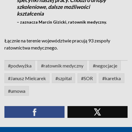
specyfiki naszej pracy. Chodzi o urlopy
szkoleniowe, dalsze możliwości
kształcenia
– zaznacza Marcin Gizicki, ratownik medyczny.
Łącznie na terenie województwie pracują 93 zespoły
ratownictwa medycznego.
#podwyżka
#ratownik medyczny
#negocjacje
#Janusz Mielcarek
#szpital
#SOR
#karetka
#umowa