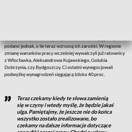
- informuje dr n. med. Janusz Mielcarek, rzecznik
Wojewódzkiego Szpitala Zespolonego im.
Ludwika Rydygiera w Toruniu.
Ratownicy walczyli, przede wszystkim o podwyżki, urlopy
szkoleniowe, a także większy szacunek do swojej pracy. Nie
podano jednak, o ile teraz wzrosną ich zarobki. W regionie
zmianę warunków pracy wcześniej wywalczyli już ratownicy
z Włocławka, Aleksandrowa Kujawskiego, Golubia
Dobrzynia, czy Bydgoszczy. Ci ostatni wynegocjowali
podwyżkę wynagrodzeń sięgającą blisko 40 proc.
Teraz czekamy kiedy te słowa zamienią
się w czyny i wtedy myślę, że będzie jakaś
ulga. Pamiętajmy, że jeszcze nie do końca
wszystko zostało zrealizowane, bo
czekamy na dalsze informacje dotyczące