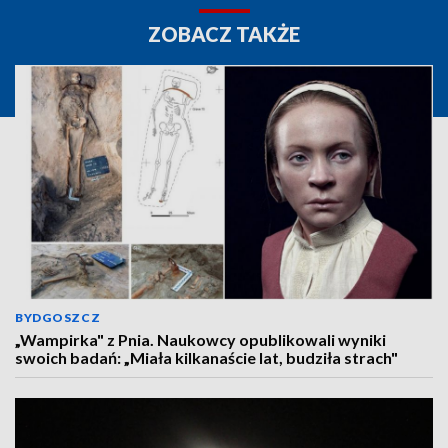
ZOBACZ TAKŻE
BYDGOSZCZ
„Wampirka" z Pnia. Naukowcy opublikowali wyniki
swoich badań: „Miała kilkanaście lat, budziła strach"