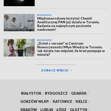
BYDGOSZCZ
Międzynarodowy Instytut Chemii
Analitycznej PAN już działa w Toruniu.
Badania na najwyższym poziomie
naukowym!
BYDGOSZCZ
„Dzień z sercem” w Centrum
Nowoczesności Młyn Wiedzy w Toruniu.
Jak działa ten mięsień, ile krwi pompuje w
minutę?
ZOBACZ WIĘCEJ
BIAŁYSTOK
/
BYDGOSZCZ
/
GDAŃSK
/
GORZÓW WLKP.
/
KATOWICE
/
KIELCE
/
KRAKÓW
/
LUBLIN
/
ŁÓDŹ
/
OLSZTYN
/