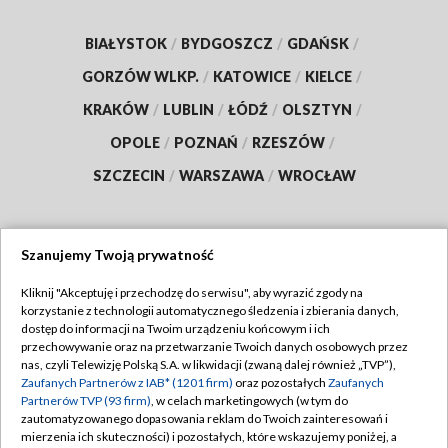
BIAŁYSTOK
/
BYDGOSZCZ
/
GDAŃSK
/
GORZÓW WLKP.
/
KATOWICE
/
KIELCE
/
KRAKÓW
/
LUBLIN
/
ŁÓDŹ
/
OLSZTYN
/
OPOLE
/
POZNAŃ
/
RZESZÓW
/
SZCZECIN
/
WARSZAWA
/
WROCŁAW
Szanujemy Twoją prywatność
Dołącz do nas:
Kliknij "Akceptuję i przechodzę do serwisu", aby wyrazić zgody na
korzystanie z technologii automatycznego śledzenia i zbierania danych,
TVP
dostęp do informacji na Twoim urządzeniu końcowym i ich
Abonament TVP
przechowywanie oraz na przetwarzanie Twoich danych osobowych przez
Regulamin TVP
nas, czyli Telewizję Polską S.A. w likwidacji (zwaną dalej również „TVP”),
Emisja w TVP
Polityka prywatności
Zaufanych Partnerów z IAB* (1201 firm)
oraz pozostałych
Zaufanych
Partnerów TVP (93 firm)
, w celach marketingowych (w tym do
Centrum informacji TVP
Moje zgody
zautomatyzowanego dopasowania reklam do Twoich zainteresowań i
mierzenia ich skuteczności) i pozostałych, które wskazujemy poniżej, a
Naziemna Telewizja Cyfrowa