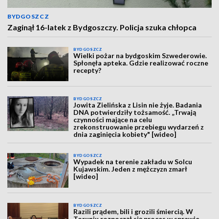
BYDGOSZCZ
Zaginął 16-latek z Bydgoszczy. Policja szuka chłopca
BYDGOSZCZ
Wielki pożar na bydgoskim Szwederowie.
Spłonęła apteka. Gdzie realizować roczne
recepty?
BYDGOSZCZ
Jowita Zielińska z Lisin nie żyje. Badania
DNA potwierdziły tożsamość. „Trwają
czynności mające na celu
zrekonstruowanie przebiegu wydarzeń z
dnia zaginięcia kobiety" [wideo]
BYDGOSZCZ
Wypadek na terenie zakładu w Solcu
Kujawskim. Jeden z mężczyzn zmarł
[wideo]
BYDGOSZCZ
Razili prądem, bili i grozili śmiercią. W
Toruniu rozpoczął się proces w sprawie