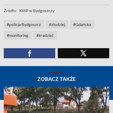
Źródło:
KWP w Bydgoszczy
#policja Bydgoszcz
#złodziej
#Gdańska
#monitoring
#kradzież
ZOBACZ TAKŻE