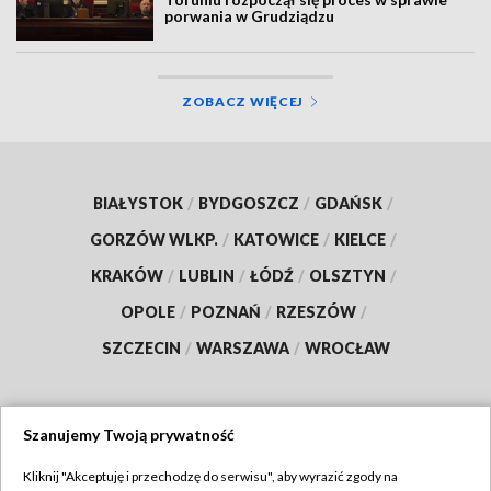
porwania w Grudziądzu
ZOBACZ WIĘCEJ
BIAŁYSTOK
/
BYDGOSZCZ
/
GDAŃSK
/
GORZÓW WLKP.
/
KATOWICE
/
KIELCE
/
KRAKÓW
/
LUBLIN
/
ŁÓDŹ
/
OLSZTYN
/
OPOLE
/
POZNAŃ
/
RZESZÓW
/
SZCZECIN
/
WARSZAWA
/
WROCŁAW
Szanujemy Twoją prywatność
Dołącz do nas:
Kliknij "Akceptuję i przechodzę do serwisu", aby wyrazić zgody na