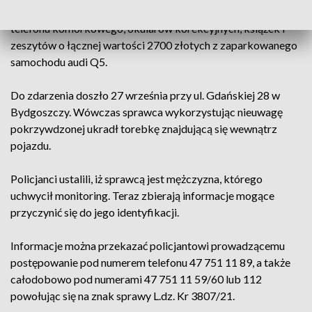
postępowanie w sprawie kradzieży torebki z zawartością
telefonu komórkowego, okularów korekcyjnych, książek i
zeszytów o łącznej wartości 2700 złotych z zaparkowanego
samochodu audi Q5.
Do zdarzenia doszło 27 września przy ul. Gdańskiej 28 w
Bydgoszczy. Wówczas sprawca wykorzystując nieuwagę
pokrzywdzonej ukradł torebkę znajdującą się wewnątrz
pojazdu.
Policjanci ustalili, iż sprawcą jest mężczyzna, którego
uchwycił monitoring. Teraz zbierają informacje mogące
przyczynić się do jego identyfikacji.
Informacje można przekazać policjantowi prowadzącemu
postępowanie pod numerem telefonu 47 751 11 89, a także
całodobowo pod numerami 47 751 11 59/60 lub 112
powołując się na znak sprawy L.dz. Kr 3807/21.