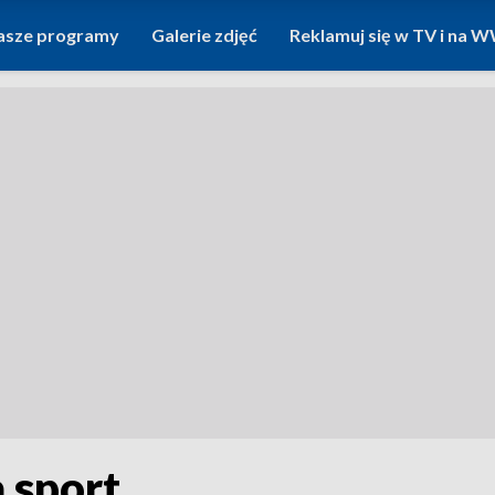
asze programy
Galerie zdjęć
Reklamuj się w TV i na
 sport