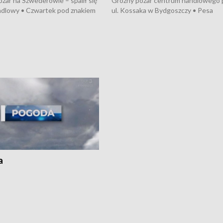
żar na Szwederowie – spalił się
Groźny pożar centrum handlowego 
ndlowy • Czwartek pod znakiem
ul. Kossaka w Bydgoszczy • Pesa
burz • Dobre prognozy dla
wyprodukuje nowoczesne,
 – rolnicy mogą liczyć na
energooszczędne pociągi dla Polregi
lony • Akcja porodowa na trasie
Zmiany w przepisach o pomocy
uń – pomógł policyjny patrol •
społecznej • Przed nami 10. jubileu
my na kolejną odsłonę programu
Festiwal Wisły
ato”
a