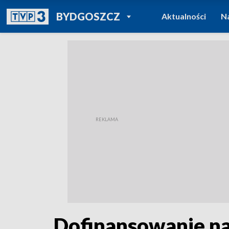
POWRÓT DO
BYDGOSZCZ
Aktualności
N
TVP REGIONY
Dofinansowanie na