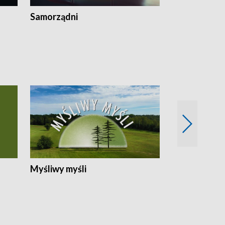
Samorządni
Wspólna sp
Myśliwy myśli
Spotkania z 