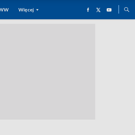
 WWW
Więcej