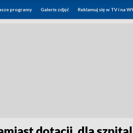
asze programy
Galerie zdjęć
Reklamuj się w TV i na
miast dotacji, dla szpita