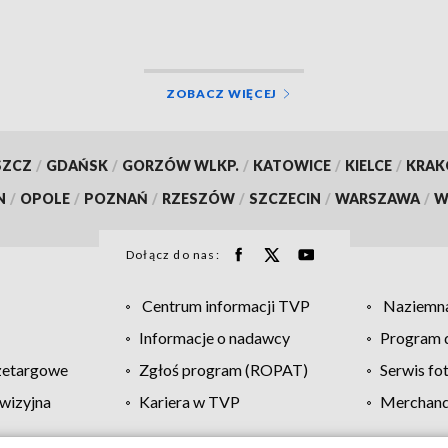
naukowym!
ZOBACZ WIĘCEJ
SZCZ
/
GDAŃSK
/
GORZÓW WLKP.
/
KATOWICE
/
KIELCE
/
KRA
N
/
OPOLE
/
POZNAŃ
/
RZESZÓW
/
SZCZECIN
/
WARSZAWA
/
W
Dołącz do nas:
Centrum informacji TVP
Naziemna
Informacje o nadawcy
Program d
zetargowe
Zgłoś program (ROPAT)
Serwis fo
wizyjna
Kariera w TVP
Merchandi