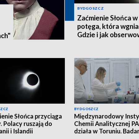
BYDGOSZCZ
Zaćmienie Słońca w 
potęga, która wgnia
:
Gdzie i jak obserwo
ach"
Pomorzu? [zdjęcia, a
SZCZ
BYDGOSZCZ
enie Słońca przyciąga
Międzynarodowy Insty
. Polacy ruszają do
Chemii Analitycznej PA
nii i Islandii
działa w Toruniu. Bada
najwyższym poziomie