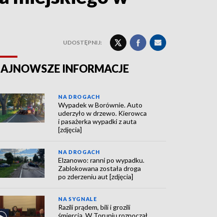
UDOSTĘPNIJ:
AJNOWSZE INFORMACJE
NA DROGACH
Wypadek w Borównie. Auto
uderzyło w drzewo. Kierowca
i pasażerka wypadki z auta
[zdjęcia]
NA DROGACH
Elzanowo: ranni po wypadku.
Zablokowana została droga
po zderzeniu aut [zdjęcia]
NA SYGNALE
Razili prądem, bili i grozili
śmiercią. W Toruniu rozpoczął