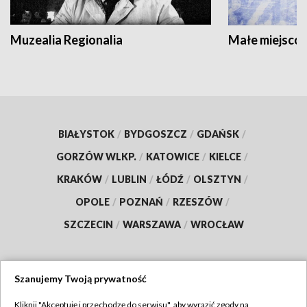
Muzealia Regionalia
Małe miejscow
BIAŁYSTOK
/
BYDGOSZCZ
/
GDAŃSK
/
GORZÓW WLKP.
/
KATOWICE
/
KIELCE
/
KRAKÓW
/
LUBLIN
/
ŁÓDŹ
/
OLSZTYN
/
OPOLE
/
POZNAŃ
/
RZESZÓW
/
SZCZECIN
/
WARSZAWA
/
WROCŁAW
Szanujemy Twoją prywatność
Dołącz do nas:
Kliknij "Akceptuję i przechodzę do serwisu", aby wyrazić zgody na