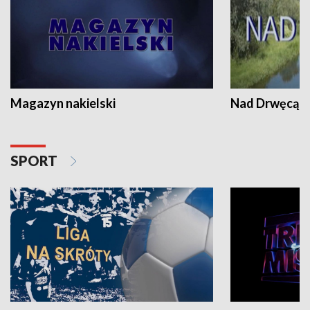
Magazyn nakielski
Nad Drwęcą
SPORT