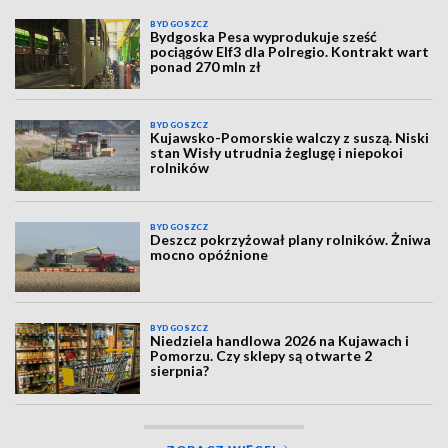
BYDGOSZCZ
Bydgoska Pesa wyprodukuje sześć
pociągów Elf3 dla Polregio. Kontrakt wart
ponad 270 mln zł
BYDGOSZCZ
Kujawsko-Pomorskie walczy z suszą. Niski
stan Wisły utrudnia żeglugę i niepokoi
rolników
BYDGOSZCZ
Deszcz pokrzyżował plany rolników. Żniwa
mocno opóźnione
BYDGOSZCZ
Niedziela handlowa 2026 na Kujawach i
Pomorzu. Czy sklepy są otwarte 2
sierpnia?