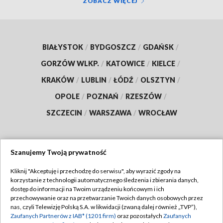
ZOBACZ WIĘCEJ
BIAŁYSTOK
/
BYDGOSZCZ
/
GDAŃSK
/
GORZÓW WLKP.
/
KATOWICE
/
KIELCE
/
KRAKÓW
/
LUBLIN
/
ŁÓDŹ
/
OLSZTYN
/
OPOLE
/
POZNAŃ
/
RZESZÓW
/
SZCZECIN
/
WARSZAWA
/
WROCŁAW
Szanujemy Twoją prywatność
Dołącz do nas:
Kliknij "Akceptuję i przechodzę do serwisu", aby wyrazić zgody na
korzystanie z technologii automatycznego śledzenia i zbierania danych,
TVP
dostęp do informacji na Twoim urządzeniu końcowym i ich
Abonament TVP
przechowywanie oraz na przetwarzanie Twoich danych osobowych przez
Regulamin TVP
nas, czyli Telewizję Polską S.A. w likwidacji (zwaną dalej również „TVP”),
Emisja w TVP
Polityka prywatności
Zaufanych Partnerów z IAB* (1201 firm)
oraz pozostałych
Zaufanych