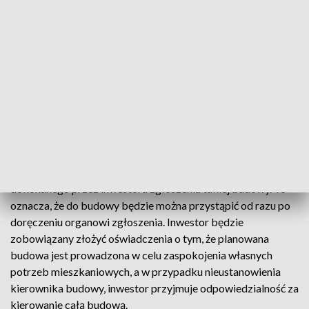
bezpieczeństwa. Dopuszczalna powierzchnia zabudowy
domów to 70 m kw. Budynki mają być wolnostojące i nie
więcej niż dwukondygnacyjne, a ich obszar oddziaływania
musi mieścić się w całości na działce, na której zostały
zaprojektowane; budowa musi być prowadzona w celu
zaspokojenia własnych potrzeb mieszkaniowych inwestora.
Resort przypomniał, że ustawa wprowadza też uproszczenie
w procedurze zgłoszenia budowy domów do 70 m kw.,
polegające na wyłączeniu możliwości zgłoszenia przez organ
administracji architektoniczno-budowlanej sprzeciwu do
dokonanego przez inwestora zgłoszenia takiej budowy. To
oznacza, że do budowy będzie można przystąpić od razu po
doręczeniu organowi zgłoszenia. Inwestor będzie
zobowiązany złożyć oświadczenia o tym, że planowana
budowa jest prowadzona w celu zaspokojenia własnych
potrzeb mieszkaniowych, a w przypadku nieustanowienia
kierownika budowy, inwestor przyjmuje odpowiedzialność za
kierowanie całą budową.