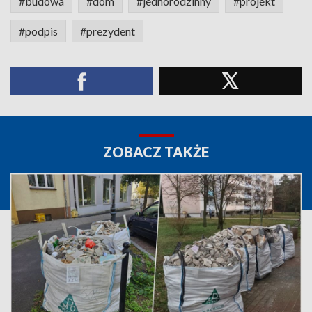
#budowa
#dom
#jednorodzinny
#projekt
#podpis
#prezydent
ZOBACZ TAKŻE