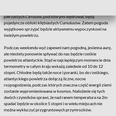
narzekać, bo będzie pogodnie i dość słonecznie. Na niebie
pojawiać się będą tylko niegroźne ławice wysokich,
pierzastych Cirrusów, pod którymi wędrować będą
pojedyncze obłoki kłębiastych Cumulusów. Zatem pogoda
wyjątkowo sprzyjać będzie aktywnemu wypoczynkowi na
świeżym powietrzu.
Podczas weekendu wyż zapewni nam pogodną, jesienna aurę,
ale niestety ponownie spływać do nas będzie rześkie
powietrze atlantyckie. Stąd w najcieplejszym momencie dnia
termometry w całym kraju wskażą zaledwie od 10 do 12
stopni. Chłodne będą także noce i poranki, bo do rześkiego,
atlantyckiego powietrza dołączą liczne, nocne
rozpogodzenia, podczas których znaczna część energii ziemi
zostanie wypromieniowana w kosmos. Nałożenie się tych
dwóch czynników sprawi, że nad ranem temperatura na 2m
spadać będzie w okolice 5 stopni i w wielu miejscach nie
można wykluczyć przygruntowych przymrozków.