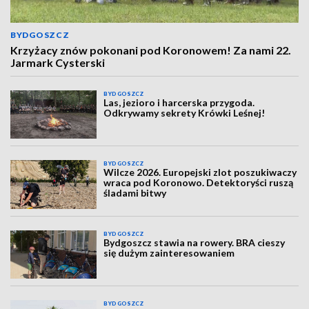
BYDGOSZCZ
Krzyżacy znów pokonani pod Koronowem! Za nami 22.
Jarmark Cysterski
BYDGOSZCZ
Las, jezioro i harcerska przygoda.
Odkrywamy sekrety Krówki Leśnej!
BYDGOSZCZ
Wilcze 2026. Europejski zlot poszukiwaczy
wraca pod Koronowo. Detektoryści ruszą
śladami bitwy
BYDGOSZCZ
Bydgoszcz stawia na rowery. BRA cieszy
się dużym zainteresowaniem
BYDGOSZCZ