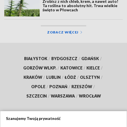
Zrobisz z nich chleb, krem, a nawet auto!
Ta roślina to absolutny hit. Trwa wielkie
święto w Płowcach
ZOBACZ WIĘCEJ
BIAŁYSTOK
/
BYDGOSZCZ
/
GDAŃSK
/
GORZÓW WLKP.
/
KATOWICE
/
KIELCE
/
KRAKÓW
/
LUBLIN
/
ŁÓDŹ
/
OLSZTYN
/
OPOLE
/
POZNAŃ
/
RZESZÓW
/
SZCZECIN
/
WARSZAWA
/
WROCŁAW
Szanujemy Twoją prywatność
Dołącz do nas: