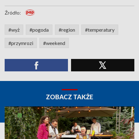
Źródło:
#wyż
#pogoda
#region
#temperatury
#przymrozi
#weekend
ZOBACZ TAKŻE