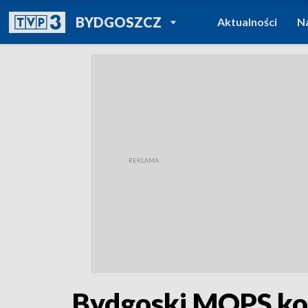
POWRÓT DO
BYDGOSZCZ
Aktualności
N
TVP REGIONY
Bydgoski MOPS kon