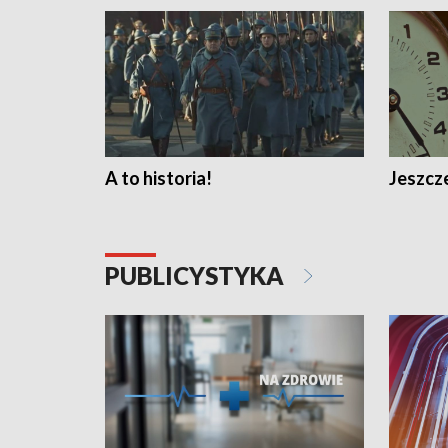
A to historia!
Jeszcze
PUBLICYSTYKA