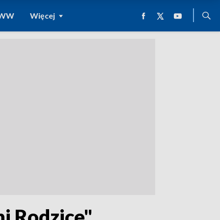
 WWW
Więcej
i Rodzice"