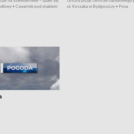
żar na Szwederowie – spalił się
Groźny pożar centrum handlowego 
ndlowy • Czwartek pod znakiem
ul. Kossaka w Bydgoszczy • Pesa
burz • Dobre prognozy dla
wyprodukuje nowoczesne,
 – rolnicy mogą liczyć na
energooszczędne pociągi dla Polregi
lony • Akcja porodowa na trasie
Zmiany w przepisach o pomocy
uń – pomógł policyjny patrol •
społecznej • Przed nami 10. jubileu
my na kolejną odsłonę programu
Festiwal Wisły
ato”
a