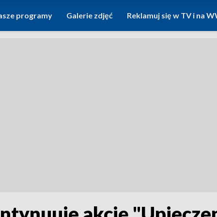
asze programy
Galerie zdjęć
Reklamuj się w TV i na
tynuuje akcję "Upieczen