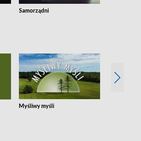
Samorządni
Wspólna sp
Myśliwy myśli
Spotkania z 