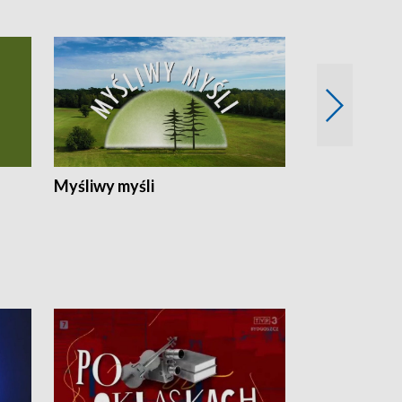
Myśliwy myśli
Spotkania z 