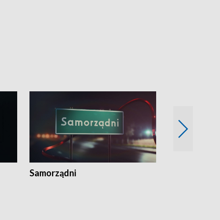
Samorządni
Wspólna sp