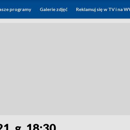
asze programy
Galerie zdjęć
Reklamuj się w TV i na
1, g. 18:30