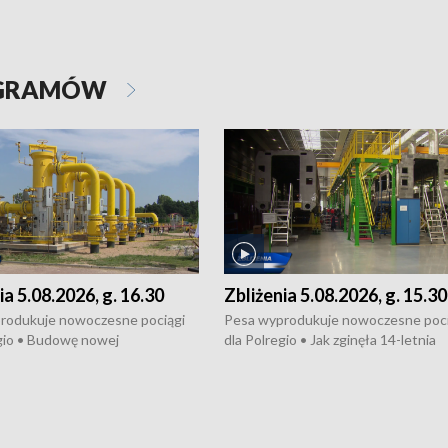
OGRAMÓW
ia 5.08.2026, g. 16.30
Zbliżenia 5.08.2026, g. 15.30
rodukuje nowoczesne pociągi
Pesa wyprodukuje nowoczesne poci
gio • Budowę nowej
dla Polregio • Jak zginęła 14-letnia
ktury gazowej między
dziewczyna z Torunia • Nowelizacja
m a Gustorzynem. •
ustawy o pomocy społecznej już
rsje wokół Wojewódzkiego
obowiązuje • W lasach pojawiły się ku
Specjalistycznego we
borowiki • Urodzaj kukurydzy w regi
 • Jaka była przyczyna śmierci