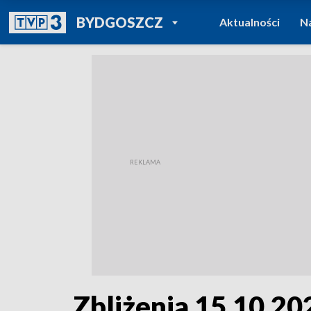
POWRÓT DO
BYDGOSZCZ
Aktualności
N
TVP REGIONY
Zbliżenia 15.10.202