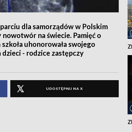
sparciu dla samorządów w Polskim
zy nowotwór na świecie. Pamięć o
ka szkoła uhonorowała swojego
Z
 dzieci - rodzice zastępczy
UDOSTĘPNIJ NA X
Z