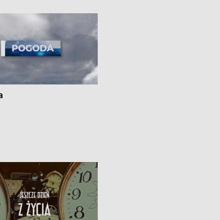
i z Torunia • Nowelizacja ustawy
społecznej już obowiązuje
a