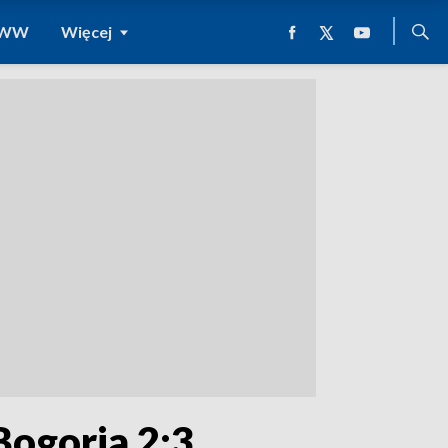
 WWW
Więcej
Bogoria 2:3