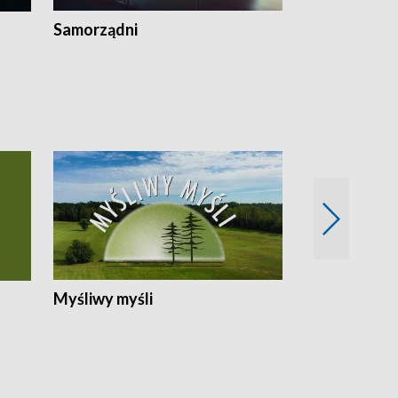
Samorządni
Wspólna sp
Myśliwy myśli
Spotkania z 