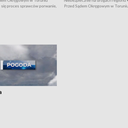
dem Okręgowym w Toruniu
Niebezpiecznie na drogach regionu 
 się proces sprawców porwanie,
Przed Sądem Okręgowym w Toruni
 tortur pod Grudziądzem • 3 mln
rozpoczął się proces sprawców por
 mogą wynosić straty po pożarze
pobicie i tortur pod Grudziądzem • 
Kossaka w Bydgoszczy •
o oszczędzanie wody • Ważne dla
cznie na drogach regionu •
rolników badania w Stacji Doświadcz
ąg sporu o pranie na bydgoskich
Oceny Odmian w Chrząstowie
kach
a