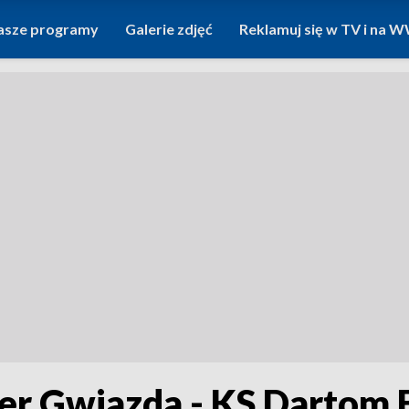
asze programy
Galerie zdjęć
Reklamuj się w TV i na
er Gwiazda - KS Dartom 