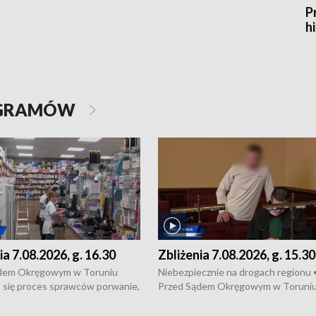
P
hi
OGRAMÓW
ia 7.08.2026, g. 16.30
Zbliżenia 7.08.2026, g. 15.30
dem Okręgowym w Toruniu
Niebezpiecznie na drogach regionu 
 się proces sprawców porwanie,
Przed Sądem Okręgowym w Toruni
 tortur pod Grudziądzem • 3 mln
rozpoczął się proces sprawców por
 mogą wynosić straty po pożarze
pobicie i tortur pod Grudziądzem • 