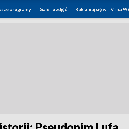
asze programy
Galerie zdjęć
Reklamuj się w TV i na
storii: Pseudonim Lufa