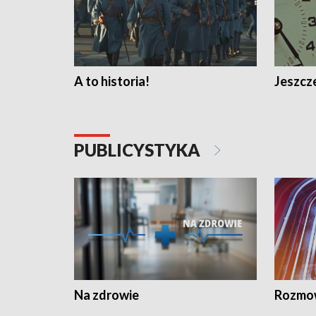
A to historia!
Jeszcze
PUBLICYSTYKA
Na zdrowie
Rozmow