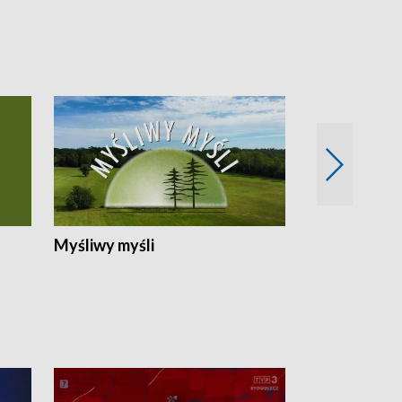
Myśliwy myśli
Spotkania z 