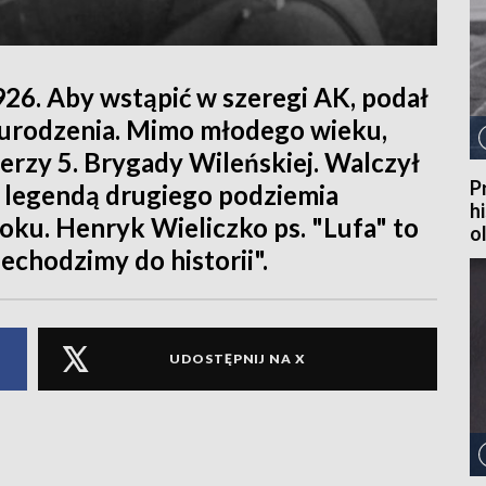
926. Aby wstąpić w szeregi AK, podał
ę urodzenia. Mimo młodego wieku,
erzy 5. Brygady Wileńskiej. Walczył
P
ię legendą drugiego podziemia
h
ku. Henryk Wieliczko ps. "Lufa" to
o
echodzimy do historii".
UDOSTĘPNIJ NA X