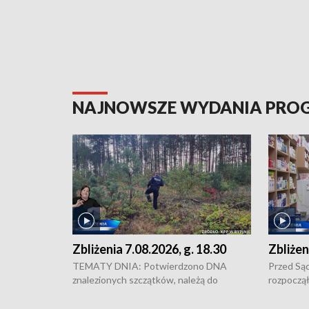
NAJNOWSZE WYDANIA PR
Zbliżenia 7.08.2026, g. 18.30
Zbliżen
TEMATY DNIA: Potwierdzono DNA
Przed Są
znalezionych szczątków, należą do
rozpoczął
zaginionej Jowity Zielińskiej • Tragiczny
pobicie i
finał prac serwisowych w studni w Solcu
zł - tyle