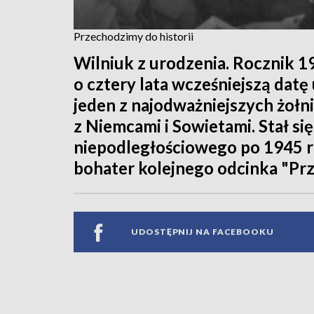
Przechodzimy do historii
Wilniuk z urodzenia. Rocznik 1
o cztery lata wcześniejszą dat
jeden z najodważniejszych żołni
z Niemcami i Sowietami. Stał s
niepodległościowego po 1945 ro
bohater kolejnego odcinka "Prz
UDOSTĘPNIJ NA FACEBOOKU