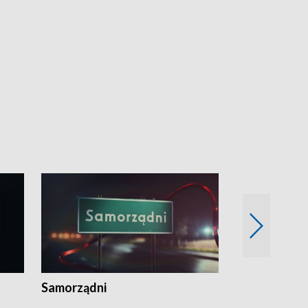
Samorządni
Wspólna sp