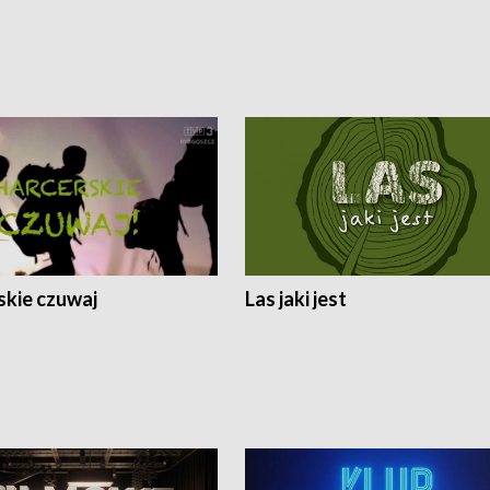
skie czuwaj
Las jaki jest