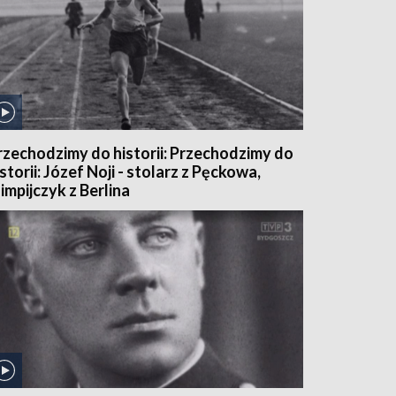
rzechodzimy do historii: Przechodzimy do
istorii: Józef Noji - stolarz z Pęckowa,
limpijczyk z Berlina