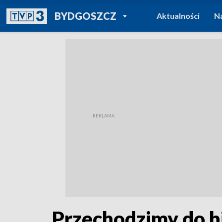
POWRÓT DO
BYDGOSZCZ
Aktualności
N
TVP REGIONY
Przechodzimy do hi