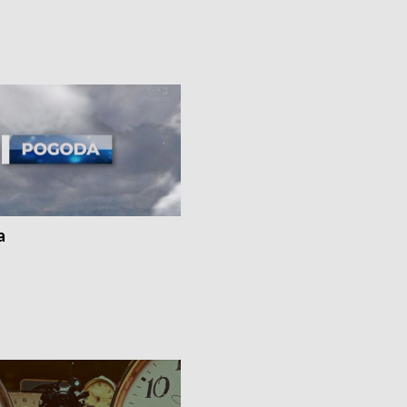
Kossaka w Bydgoszczy •
o oszczędzanie wody • Ważne dla
cznie na drogach regionu •
rolników badania w Stacji Doświadcz
ąg sporu o pranie na bydgoskich
Oceny Odmian w Chrząstowie
kach
a