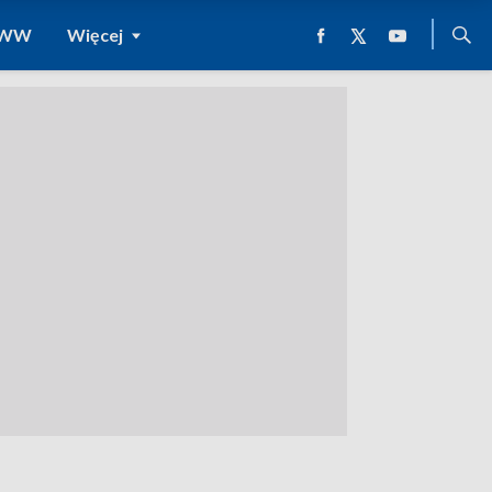
 WWW
Więcej