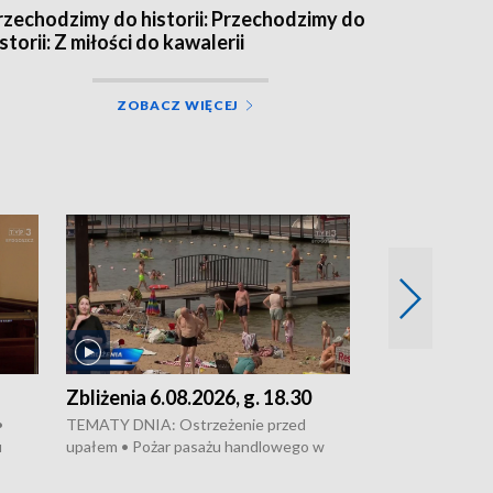
rzechodzimy do historii: Przechodzimy do
storii: Z miłości do kawalerii
ZOBACZ WIĘCEJ
Zbliżenia 6.08.2026, g. 18.30
Zbliżenia 6.0
•
TEMATY DNIA: Ostrzeżenie przed
Groźny pożar na 
u
upałem • Pożar pasażu handlowego w
pasaż handlowy 
wanie,
Bydgoszczy • Policja rozbiła lokalną siatkę
upałów i burz • 
Apele
dealerską – grozi im do 12 lat więzienia •
kukurydzy – rolni