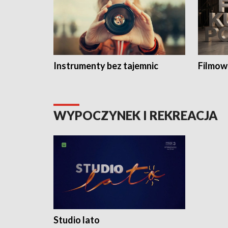
Instrumenty bez tajemnic
Filmow
WYPOCZYNEK I REKREACJA
Studio lato