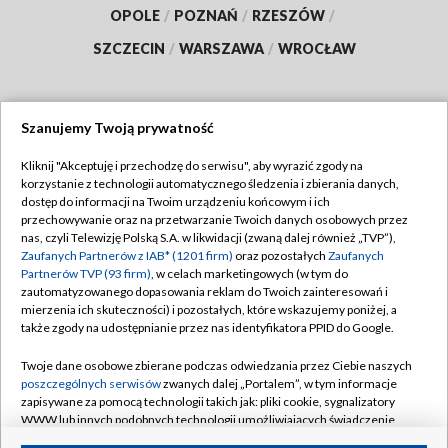
OPOLE
/
POZNAŃ
/
RZESZÓW
/
SZCZECIN
/
WARSZAWA
/
WROCŁAW
Szanujemy Twoją prywatność
Dołącz do nas:
Kliknij "Akceptuję i przechodzę do serwisu", aby wyrazić zgody na
korzystanie z technologii automatycznego śledzenia i zbierania danych,
TVP
dostęp do informacji na Twoim urządzeniu końcowym i ich
Abonament TVP
przechowywanie oraz na przetwarzanie Twoich danych osobowych przez
Regulamin TVP
nas, czyli Telewizję Polską S.A. w likwidacji (zwaną dalej również „TVP”),
Emisja w TVP
Polityka prywatności
Zaufanych Partnerów z IAB* (1201 firm)
oraz pozostałych
Zaufanych
Partnerów TVP (93 firm)
, w celach marketingowych (w tym do
Centrum informacji TVP
Moje zgody
zautomatyzowanego dopasowania reklam do Twoich zainteresowań i
mierzenia ich skuteczności) i pozostałych, które wskazujemy poniżej, a
Naziemna Telewizja Cyfrowa
Pomoc
także zgody na udostępnianie przez nas identyfikatora PPID do Google.
Sklep TVP
Biuro reklamy
Twoje dane osobowe zbierane podczas odwiedzania przez Ciebie naszych
Rada Programowa
Kontakt
poszczególnych serwisów
zwanych dalej „Portalem”, w tym informacje
zapisywane za pomocą technologii takich jak: pliki cookie, sygnalizatory
System NOS
WWW lub innych podobnych technologii umożliwiających świadczenie
dopasowanych i bezpiecznych usług, personalizację treści oraz reklam,
Informacje o nadawcy