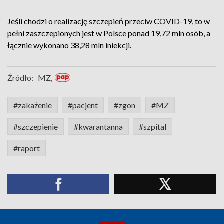
Jeśli chodzi o realizację szczepień przeciw COVID-19, to w
pełni zaszczepionych jest w Polsce ponad 19,72 mln osób, a
łącznie wykonano 38,28 mln iniekcji.
Źródło:
MZ,
#zakażenie
#pacjent
#zgon
#MZ
#szczepienie
#kwarantanna
#szpital
#raport