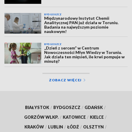
BYDGOSZCZ
Międzynarodowy Instytut Chemii
Analitycznej PAN już działa w Toruniu.
Badania na najwyższym poziomie
naukowym!
BYDGOSZCZ
„Dzień z sercem” w Centrum
Nowoczesności Młyn Wiedzy w Toruniu.
Jak działa ten mięsień, ile krwi pompuje w
minutę?
ZOBACZ WIĘCEJ
BIAŁYSTOK
/
BYDGOSZCZ
/
GDAŃSK
/
GORZÓW WLKP.
/
KATOWICE
/
KIELCE
/
KRAKÓW
/
LUBLIN
/
ŁÓDŹ
/
OLSZTYN
/