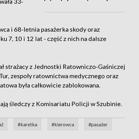
owała 33-
owca i 68-letnia pasażerka skody oraz
ku 7, 10 i 12 lat - część z nich na dalsze
ał strażacy z Jednostki Ratowniczo-Gaśniczej
 Tur, zespoły ratownictwa medycznego oraz
iatowa była całkowicie zablokowana.
ją śledczy z Komisariatu Policji w Szubinie.
aż
#karetka
#kierowca
#pasażer