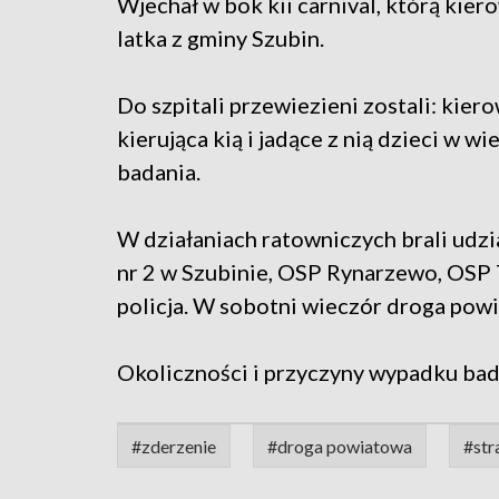
Wjechał w bok kii carnival, którą kier
latka z gminy Szubin.
Do szpitali przewiezieni zostali: kier
kierująca kią i jadące z nią dzieci w wie
badania.
W działaniach ratowniczych brali udzi
nr 2 w Szubinie, OSP Rynarzewo, OSP
policja. W sobotni wieczór droga pow
Okoliczności i przyczyny wypadku bada
#zderzenie
#droga powiatowa
#str