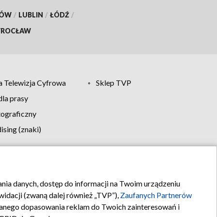
KÓW
/
LUBLIN
/
ŁÓDŹ
/
ROCŁAW
 Telewizja Cyfrowa
Sklep TVP
la prasy
tograficzny
sing (znaki)
klamy
Kontakt
rania danych, dostęp do informacji na Twoim urządzeniu
idacji (zwaną dalej również „TVP”),
Zaufanych Partnerów
anego dopasowania reklam do Twoich zainteresowań i