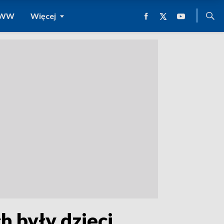
 WWW
Więcej
 były dzieci