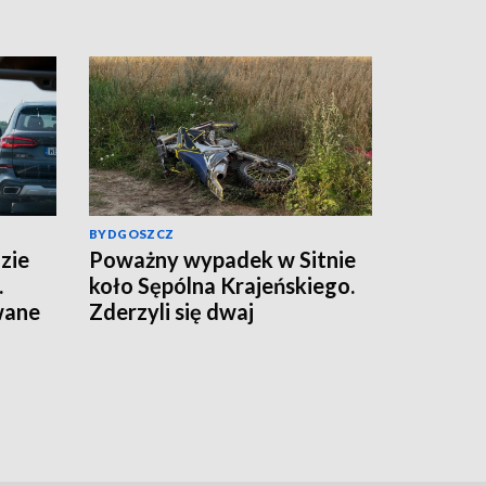
BYDGOSZCZ
zie
Poważny wypadek w Sitnie
.
koło Sępólna Krajeńskiego.
wane
Zderzyli się dwaj
motocykliści, w akcji
śmigłowce LPR. Znamy
wyniki badania trzeźwości
[aktualizacja]