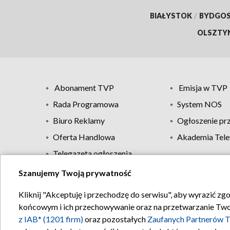
BIAŁYSTOK
/
BYDGO
OLSZTY
Abonament TVP
Emisja w TVP
Rada Programowa
System NOS
Biuro Reklamy
Ogłoszenie pr
Oferta Handlowa
Akademia Tele
Telegazeta ogłoszenia
Szanujemy Twoją prywatność
Regulamin TVP
Kliknij "Akceptuję i przechodzę do serwisu", aby wyrazić zg
końcowym i ich przechowywanie oraz na przetwarzanie Twoich
z IAB* (1201 firm)
oraz pozostałych
Zaufanych Partnerów T