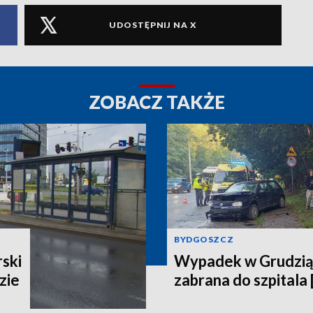
UDOSTĘPNIJ NA X
ZOBACZ TAKŻE
BYDGOSZCZ
ski
Wypadek w Grudzią
zie
zabrana do szpitala 