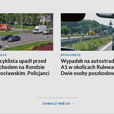
SZCZ
BYDGOSZCZ
yklista upadł przed
Wypadek na autostrad
chodem na Rondzie
A1 w okolicach Rulewa
ocławskim. Policjanci
Dwie osoby poszkodo
li kierowcę
ZOBACZ WIĘCEJ