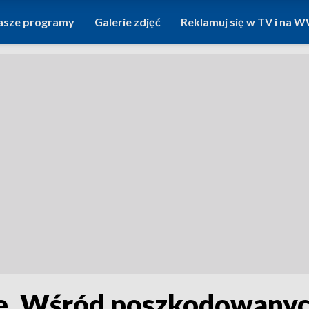
asze programy
Galerie zdjęć
Reklamuj się w TV i na
e. Wśród poszkodowanych