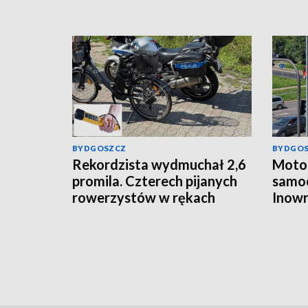
BYDGOSZCZ
BYDGO
Rekordzista wydmuchał 2,6
Motoc
promila. Czterech pijanych
samo
rowerzystów w rękach
Inowr
włocławskiej policji
ukara