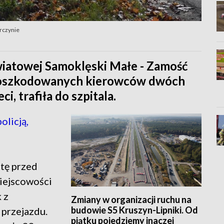
urczynie
iatowej Samoklęski Małe - Zamość
a poszkodowanych kierowców dwóch
i, trafiła do szpitala.
licją,
otę przed
iejscowości
 z
Zmiany w organizacji ruchu na
budowie S5 Kruszyn-Lipniki. Od
 przejazdu.
piątku pojedziemy inaczej