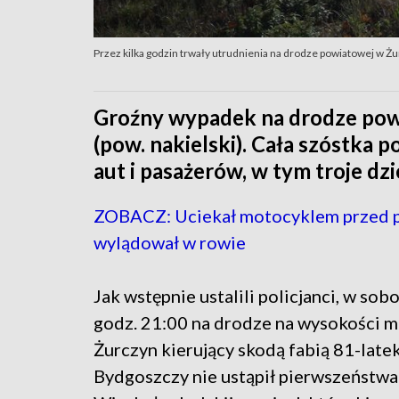
Przez kilka godzin trwały utrudnienia na drodze powiatowej w Ż
Groźny wypadek na drodze pow
(pow. nakielski). Cała szóstk
aut i pasażerów, w tym troje dziec
ZOBACZ: Uciekał motocyklem przed po
wylądował w rowie
Jak wstępnie ustalili policjanci, w sob
godz. 21:00 na drodze na wysokości m
Żurczyn kierujący skodą fabią 81-latek
Bydgoszczy nie ustąpił pierwszeństwa