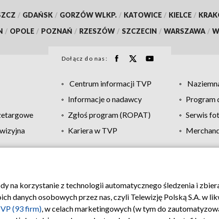
SZCZ
/
GDAŃSK
/
GORZÓW WLKP.
/
KATOWICE
/
KIELCE
/
KRA
N
/
OPOLE
/
POZNAŃ
/
RZESZÓW
/
SZCZECIN
/
WARSZAWA
/
W
Dołącz do nas:
Centrum informacji TVP
Naziemna
Informacje o nadawcy
Program d
zetargowe
Zgłoś program (ROPAT)
Serwis fo
wizyjna
Kariera w TVP
Merchandi
Polityka prywatności
Moje zgody
Pomoc
Biuro re
ody na korzystanie z technologii automatycznego śledzenia i zbie
 danych osobowych przez nas, czyli Telewizję Polską S.A. w likw
VP (93 firm)
, w celach marketingowych (w tym do zautomatyzow