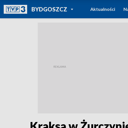
POWRÓT DO
BYDGOSZCZ
Aktualności
N
TVP REGIONY
Kraksa w Żurczyni