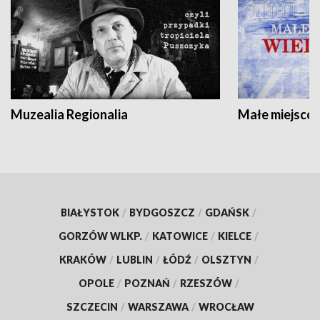
Muzealia Regionalia
Małe miejscow
BIAŁYSTOK
/
BYDGOSZCZ
/
GDAŃSK
/
GORZÓW WLKP.
/
KATOWICE
/
KIELCE
/
KRAKÓW
/
LUBLIN
/
ŁÓDŹ
/
OLSZTYN
/
OPOLE
/
POZNAŃ
/
RZESZÓW
/
SZCZECIN
/
WARSZAWA
/
WROCŁAW