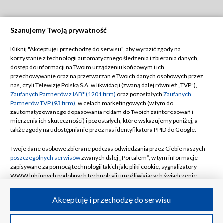
Szanujemy Twoją prywatność
Dołącz do nas:
Kliknij "Akceptuję i przechodzę do serwisu", aby wyrazić zgody na
korzystanie z technologii automatycznego śledzenia i zbierania danych,
TVP
dostęp do informacji na Twoim urządzeniu końcowym i ich
Abonament TVP
przechowywanie oraz na przetwarzanie Twoich danych osobowych przez
Regulamin TVP
nas, czyli Telewizję Polską S.A. w likwidacji (zwaną dalej również „TVP”),
Emisja w TVP
Polityka prywatności
Zaufanych Partnerów z IAB* (1201 firm)
oraz pozostałych
Zaufanych
Partnerów TVP (93 firm)
, w celach marketingowych (w tym do
Centrum informacji TVP
Moje zgody
zautomatyzowanego dopasowania reklam do Twoich zainteresowań i
mierzenia ich skuteczności) i pozostałych, które wskazujemy poniżej, a
Naziemna Telewizja Cyfrowa
Pomoc
także zgody na udostępnianie przez nas identyfikatora PPID do Google.
Sklep TVP
Biuro reklamy
Twoje dane osobowe zbierane podczas odwiedzania przez Ciebie naszych
Rada Programowa
Kontakt
poszczególnych serwisów
zwanych dalej „Portalem”, w tym informacje
zapisywane za pomocą technologii takich jak: pliki cookie, sygnalizatory
System NOS
WWW lub innych podobnych technologii umożliwiających świadczenie
dopasowanych i bezpiecznych usług, personalizację treści oraz reklam,
Informacje o nadawcy
Kanały
udostępnianie funkcji mediów społecznościowych oraz analizowanie
Akceptuję i przechodzę do serwisu
ruchu w Internecie.
Program dla prasy
©2026 Telewizja Polska S.A. w likwidacji
Biuro Reklamy
Twoje dane osobowe zbierane podczas odwiedzania przez Ciebie