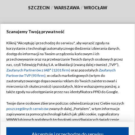
SZCZECIN
/
WARSZAWA
/
WROCŁAW
Szanujemy Twoją prywatność
Dołącz do nas:
Kliknij "Akceptuję i przechodzę do serwisu", aby wyrazić zgody na
korzystanie z technologii automatycznego śledzenia i zbierania danych,
TVP
dostęp do informacji na Twoim urządzeniu końcowym i ich
Abonament TVP
przechowywanie oraz na przetwarzanie Twoich danych osobowych przez
Regulamin TVP
nas, czyli Telewizję Polską S.A. w likwidacji (zwaną dalej również „TVP”),
Emisja w TVP
Polityka prywatności
Zaufanych Partnerów z IAB* (1201 firm)
oraz pozostałych
Zaufanych
Partnerów TVP (93 firm)
, w celach marketingowych (w tym do
Centrum informacji TVP
Moje zgody
zautomatyzowanego dopasowania reklam do Twoich zainteresowań i
mierzenia ich skuteczności) i pozostałych, które wskazujemy poniżej, a
Naziemna Telewizja Cyfrowa
Pomoc
także zgody na udostępnianie przez nas identyfikatora PPID do Google.
Sklep TVP
Biuro reklamy
Twoje dane osobowe zbierane podczas odwiedzania przez Ciebie naszych
Rada Programowa
Kontakt
poszczególnych serwisów
zwanych dalej „Portalem”, w tym informacje
zapisywane za pomocą technologii takich jak: pliki cookie, sygnalizatory
System NOS
WWW lub innych podobnych technologii umożliwiających świadczenie
dopasowanych i bezpiecznych usług, personalizację treści oraz reklam,
Informacje o nadawcy
Kanały
udostępnianie funkcji mediów społecznościowych oraz analizowanie
Akceptuję i przechodzę do serwisu