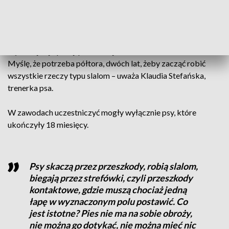
Paulina Gumińska, trenerka psa.
Psy podzielone zostały trzy grupy: klasa początkująca,
średniozaawansowana, a także zaawansowana. Aby dostać
się do tej najlepszej, potrzeba jednak kilku lat ćwiczeń. -
Myślę, że potrzeba półtora, dwóch lat, żeby zacząć robić
wszystkie rzeczy typu slalom – uważa Klaudia Stefańska,
trenerka psa.
W zawodach uczestniczyć mogły wyłącznie psy, które
ukończyły 18 miesięcy.
Psy skaczą przez przeszkody, robią slalom,
biegają przez strefówki, czyli przeszkody
kontaktowe, gdzie muszą chociaż jedną
łapę w wyznaczonym polu postawić. Co
jest istotne? Pies nie ma na sobie obroży,
nie można go dotykać, nie można mieć nic