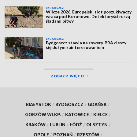
BYDGOSZCZ
Wilcze 2026. Europejski zlot poszukiwaczy
wraca pod Koronowo. Detektoryści ruszą
śladami bitwy
BYDGOSZCZ
Bydgoszcz stawia na rowery. BRA cieszy
się dużym zainteresowaniem
ZOBACZ WIĘCEJ
BIAŁYSTOK
/
BYDGOSZCZ
/
GDAŃSK
/
GORZÓW WLKP.
/
KATOWICE
/
KIELCE
/
KRAKÓW
/
LUBLIN
/
ŁÓDŹ
/
OLSZTYN
/
OPOLE
/
POZNAŃ
/
RZESZÓW
/