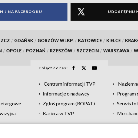
NIJ NA FACEBOOKU
UDOSTĘPNIJ 
SZCZ
/
GDAŃSK
/
GORZÓW WLKP.
/
KATOWICE
/
KIELCE
/
KRA
N
/
OPOLE
/
POZNAŃ
/
RZESZÓW
/
SZCZECIN
/
WARSZAWA
/
W
Dołącz do nas:
Centrum informacji TVP
Naziemna
Informacje o nadawcy
Program d
zetargowe
Zgłoś program (ROPAT)
Serwis fo
wizyjna
Kariera w TVP
Merchandi