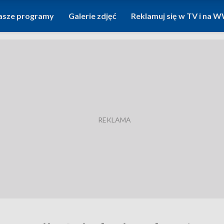
asze programy
Galerie zdjęć
Reklamuj się w TV i na