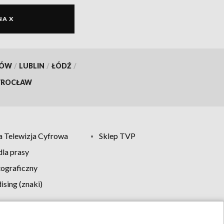
NA X
KÓW
/
LUBLIN
/
ŁÓDŹ
/
ROCŁAW
 Telewizja Cyfrowa
Sklep TVP
la prasy
tograficzny
sing (znaki)