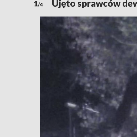
Ujęto sprawców dew
1
/4