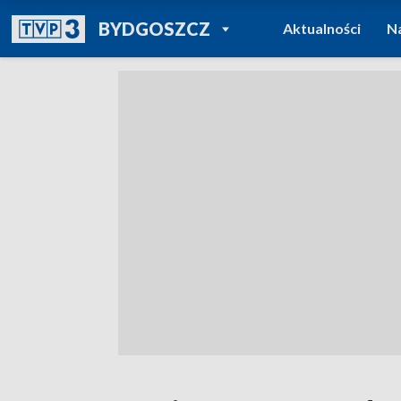
POWRÓT DO
BYDGOSZCZ
Aktualności
N
TVP REGIONY