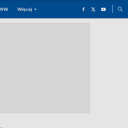
 WWW
Więcej