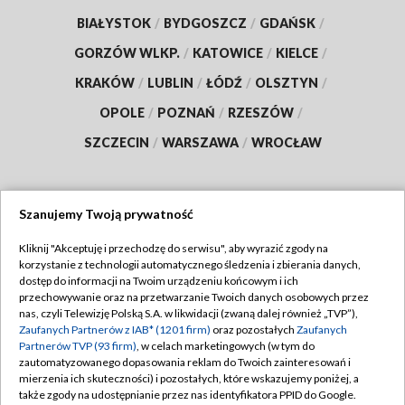
BIAŁYSTOK
/
BYDGOSZCZ
/
GDAŃSK
/
GORZÓW WLKP.
/
KATOWICE
/
KIELCE
/
KRAKÓW
/
LUBLIN
/
ŁÓDŹ
/
OLSZTYN
/
OPOLE
/
POZNAŃ
/
RZESZÓW
/
SZCZECIN
/
WARSZAWA
/
WROCŁAW
Szanujemy Twoją prywatność
Dołącz do nas:
Kliknij "Akceptuję i przechodzę do serwisu", aby wyrazić zgody na
korzystanie z technologii automatycznego śledzenia i zbierania danych,
TVP
dostęp do informacji na Twoim urządzeniu końcowym i ich
Abonament TVP
przechowywanie oraz na przetwarzanie Twoich danych osobowych przez
Regulamin TVP
nas, czyli Telewizję Polską S.A. w likwidacji (zwaną dalej również „TVP”),
Emisja w TVP
Polityka prywatności
Zaufanych Partnerów z IAB* (1201 firm)
oraz pozostałych
Zaufanych
Partnerów TVP (93 firm)
, w celach marketingowych (w tym do
Centrum informacji TVP
Moje zgody
zautomatyzowanego dopasowania reklam do Twoich zainteresowań i
mierzenia ich skuteczności) i pozostałych, które wskazujemy poniżej, a
Naziemna Telewizja Cyfrowa
Pomoc
także zgody na udostępnianie przez nas identyfikatora PPID do Google.