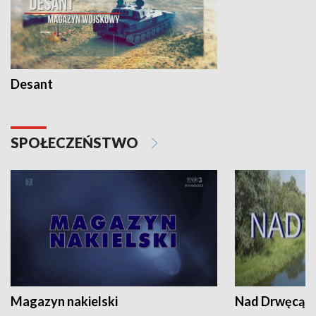
Desant
SPOŁECZEŃSTWO
Magazyn nakielski
Nad Drwęcą