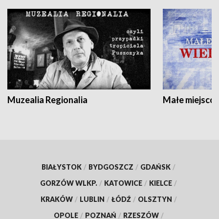
Muzealia Regionalia
Małe miejscow
BIAŁYSTOK
/
BYDGOSZCZ
/
GDAŃSK
/
GORZÓW WLKP.
/
KATOWICE
/
KIELCE
/
KRAKÓW
/
LUBLIN
/
ŁÓDŹ
/
OLSZTYN
/
OPOLE
/
POZNAŃ
/
RZESZÓW
/