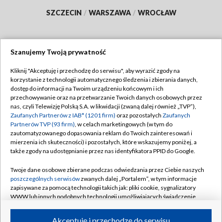
SZCZECIN
/
WARSZAWA
/
WROCŁAW
Szanujemy Twoją prywatność
Dołącz do nas:
Kliknij "Akceptuję i przechodzę do serwisu", aby wyrazić zgody na
korzystanie z technologii automatycznego śledzenia i zbierania danych,
TVP
dostęp do informacji na Twoim urządzeniu końcowym i ich
Abonament TVP
przechowywanie oraz na przetwarzanie Twoich danych osobowych przez
Regulamin TVP
nas, czyli Telewizję Polską S.A. w likwidacji (zwaną dalej również „TVP”),
Emisja w TVP
Polityka prywatności
Zaufanych Partnerów z IAB* (1201 firm)
oraz pozostałych
Zaufanych
Partnerów TVP (93 firm)
, w celach marketingowych (w tym do
Centrum informacji TVP
Moje zgody
zautomatyzowanego dopasowania reklam do Twoich zainteresowań i
mierzenia ich skuteczności) i pozostałych, które wskazujemy poniżej, a
Naziemna Telewizja Cyfrowa
Pomoc
także zgody na udostępnianie przez nas identyfikatora PPID do Google.
Sklep TVP
Biuro reklamy
Twoje dane osobowe zbierane podczas odwiedzania przez Ciebie naszych
Rada Programowa
Kontakt
poszczególnych serwisów
zwanych dalej „Portalem”, w tym informacje
zapisywane za pomocą technologii takich jak: pliki cookie, sygnalizatory
System NOS
WWW lub innych podobnych technologii umożliwiających świadczenie
dopasowanych i bezpiecznych usług, personalizację treści oraz reklam,
Informacje o nadawcy
Kanały
udostępnianie funkcji mediów społecznościowych oraz analizowanie
Akceptuję i przechodzę do serwisu