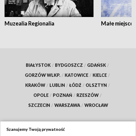
Muzealia Regionalia
Małe miejscow
BIAŁYSTOK
/
BYDGOSZCZ
/
GDAŃSK
/
GORZÓW WLKP.
/
KATOWICE
/
KIELCE
/
KRAKÓW
/
LUBLIN
/
ŁÓDŹ
/
OLSZTYN
/
OPOLE
/
POZNAŃ
/
RZESZÓW
/
SZCZECIN
/
WARSZAWA
/
WROCŁAW
Szanujemy Twoją prywatność
Dołącz do nas: