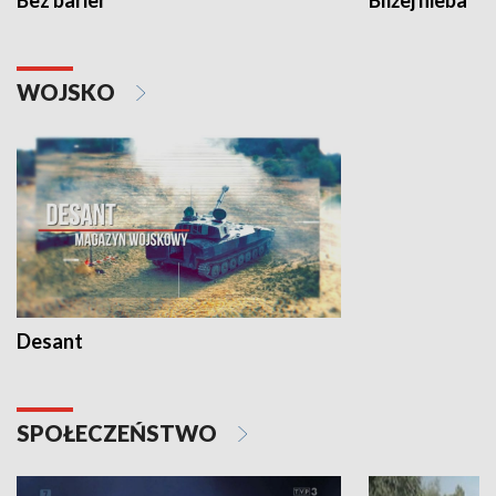
Bez barier
Bliżej nieba
WOJSKO
Desant
SPOŁECZEŃSTWO