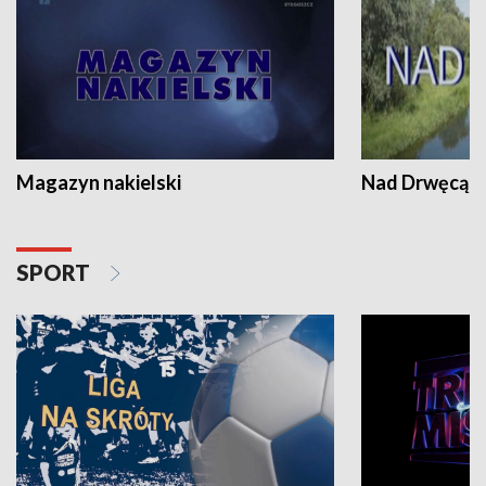
Magazyn nakielski
Nad Drwęcą
SPORT