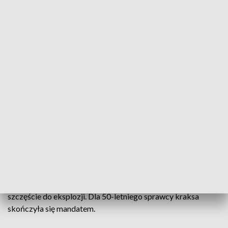
Cud, że nikt nie zginął
Jeden z samochodów ciężarowych - renault magnum -
przewoził wapno, natomiast drugi - ciężarowe volvo - to
cysterna przewożąca olej napędowy.
Jak wstępnie ustalili policjanci, kierowca tira, jadący w
kierunku Bydgoszczy, zjechał na przeciwległy pas ruchu i
zderzył się czołowo z volvo z cysterną na naczepie.
Jak poinformował dyżurny z Komendy Wojewódzkiej PSP w
Toruniu, na miejsce zdarzenia wysłano siedem zastępów PSP.
Na miejsce udała się także Specjalna Grupa Ratownictwa
Chemicznego z Bydgoszczy.
W wypadku nikt nie został poszkodowany, nie doszło też na
szczęście do eksplozji. Dla 50-letniego sprawcy kraksa
skończyła się mandatem.