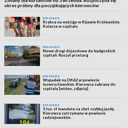
Zmiany dla kursantów od 3 września. Rozpoczyna się
okres próbny dla początkujących kierowców
BYDGOSZCZ
Kraksa na wyścigu w Kijewie Królewskim.
Kolarze w szpitalu
BYDGOSZCZ
Nowe drogi dojazdowe do bydgoskich
szpitali. Ruszył przetarg
BYDGOSZCZ
Wypadek na DK62 w powiecie
inowrocławskim. Kierowca zabrany do
szpitala [wideo, zdjęcia]
BYDGOSZCZ
3 tys. zł mandatu za zbyt szybką jazdę.
Kierowca zatrzymany w powiecie
radziejowskim