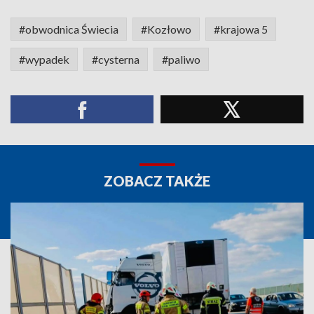
#obwodnica Świecia
#Kozłowo
#krajowa 5
#wypadek
#cysterna
#paliwo
ZOBACZ TAKŻE