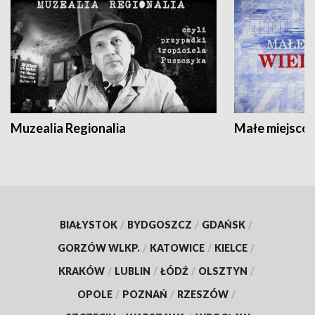
Muzealia Regionalia
Małe miejscow
BIAŁYSTOK
/
BYDGOSZCZ
/
GDAŃSK
/
GORZÓW WLKP.
/
KATOWICE
/
KIELCE
/
KRAKÓW
/
LUBLIN
/
ŁÓDŹ
/
OLSZTYN
/
OPOLE
/
POZNAŃ
/
RZESZÓW
/