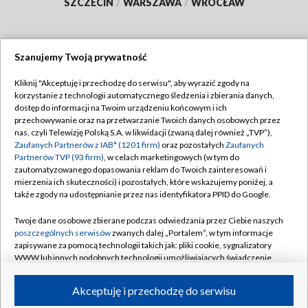
SZCZECIN
/
WARSZAWA
/
WROCŁAW
Szanujemy Twoją prywatność
Dołącz do nas:
Kliknij "Akceptuję i przechodzę do serwisu", aby wyrazić zgody na
korzystanie z technologii automatycznego śledzenia i zbierania danych,
TVP
dostęp do informacji na Twoim urządzeniu końcowym i ich
Abonament TVP
przechowywanie oraz na przetwarzanie Twoich danych osobowych przez
Regulamin TVP
nas, czyli Telewizję Polską S.A. w likwidacji (zwaną dalej również „TVP”),
Emisja w TVP
Polityka prywatności
Zaufanych Partnerów z IAB* (1201 firm)
oraz pozostałych
Zaufanych
Partnerów TVP (93 firm)
, w celach marketingowych (w tym do
Centrum informacji TVP
Moje zgody
zautomatyzowanego dopasowania reklam do Twoich zainteresowań i
mierzenia ich skuteczności) i pozostałych, które wskazujemy poniżej, a
Naziemna Telewizja Cyfrowa
Pomoc
także zgody na udostępnianie przez nas identyfikatora PPID do Google.
Sklep TVP
Biuro reklamy
Twoje dane osobowe zbierane podczas odwiedzania przez Ciebie naszych
Rada Programowa
Kontakt
poszczególnych serwisów
zwanych dalej „Portalem”, w tym informacje
zapisywane za pomocą technologii takich jak: pliki cookie, sygnalizatory
System NOS
WWW lub innych podobnych technologii umożliwiających świadczenie
dopasowanych i bezpiecznych usług, personalizację treści oraz reklam,
Informacje o nadawcy
Kanały
udostępnianie funkcji mediów społecznościowych oraz analizowanie
Akceptuję i przechodzę do serwisu
ruchu w Internecie.
Program dla prasy