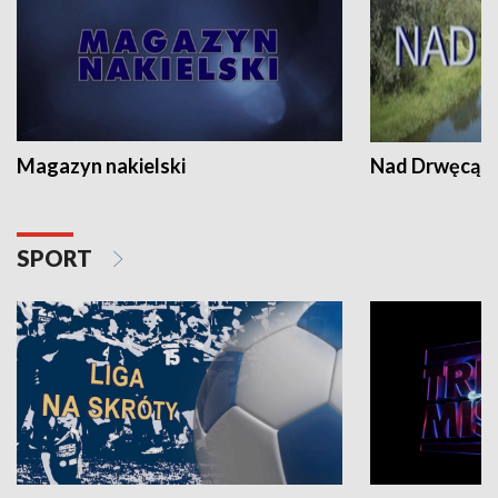
Magazyn nakielski
Nad Drwęcą
SPORT