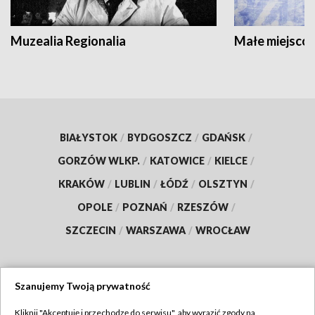
Muzealia Regionalia
Małe miejscow
BIAŁYSTOK
/
BYDGOSZCZ
/
GDAŃSK
/
GORZÓW WLKP.
/
KATOWICE
/
KIELCE
/
KRAKÓW
/
LUBLIN
/
ŁÓDŹ
/
OLSZTYN
/
OPOLE
/
POZNAŃ
/
RZESZÓW
/
SZCZECIN
/
WARSZAWA
/
WROCŁAW
Szanujemy Twoją prywatność
Dołącz do nas:
Kliknij "Akceptuję i przechodzę do serwisu", aby wyrazić zgody na