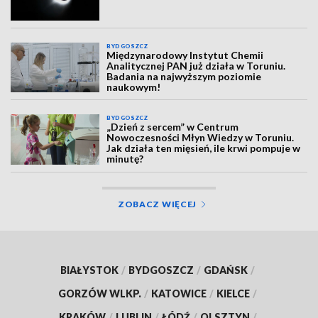
BYDGOSZCZ
Międzynarodowy Instytut Chemii
Analitycznej PAN już działa w Toruniu.
Badania na najwyższym poziomie
naukowym!
BYDGOSZCZ
„Dzień z sercem” w Centrum
Nowoczesności Młyn Wiedzy w Toruniu.
Jak działa ten mięsień, ile krwi pompuje w
minutę?
ZOBACZ WIĘCEJ
BIAŁYSTOK
/
BYDGOSZCZ
/
GDAŃSK
/
GORZÓW WLKP.
/
KATOWICE
/
KIELCE
/
KRAKÓW
/
LUBLIN
/
ŁÓDŹ
/
OLSZTYN
/