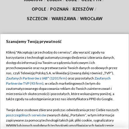
OPOLE
/
POZNAŃ
/
RZESZÓW
/
SZCZECIN
/
WARSZAWA
/
WROCŁAW
Szanujemy Twoją prywatność
Dołącz do nas:
Kliknij "Akceptuję i przechodzę do serwisu", aby wyrazić zgody na
korzystanie z technologii automatycznego śledzenia i zbierania danych,
TVP
dostęp do informacji na Twoim urządzeniu końcowym i ich
Abonament TVP
przechowywanie oraz na przetwarzanie Twoich danych osobowych przez
Regulamin TVP
nas, czyli Telewizję Polską S.A. w likwidacji (zwaną dalej również „TVP”),
Emisja w TVP
Polityka prywatności
Zaufanych Partnerów z IAB* (1201 firm)
oraz pozostałych
Zaufanych
Partnerów TVP (93 firm)
, w celach marketingowych (w tym do
Centrum informacji TVP
Moje zgody
zautomatyzowanego dopasowania reklam do Twoich zainteresowań i
mierzenia ich skuteczności) i pozostałych, które wskazujemy poniżej, a
Naziemna Telewizja Cyfrowa
Pomoc
także zgody na udostępnianie przez nas identyfikatora PPID do Google.
Sklep TVP
Biuro reklamy
Twoje dane osobowe zbierane podczas odwiedzania przez Ciebie naszych
Rada Programowa
Kontakt
poszczególnych serwisów
zwanych dalej „Portalem”, w tym informacje
zapisywane za pomocą technologii takich jak: pliki cookie, sygnalizatory
System NOS
WWW lub innych podobnych technologii umożliwiających świadczenie