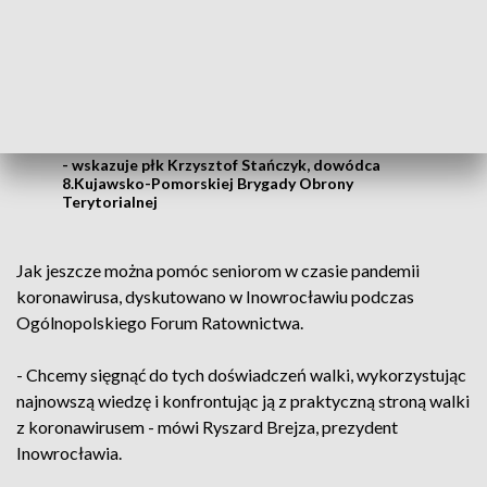
Wozimy kombatantów, osoby
potrzebujące, które mają problem, żeby z
odległych miejscowości dojechać lub żeby
się przemieścić i to realizujemy na dzisiaj,
na terenie 15 punktów szczepień w
regionie
- wskazuje płk Krzysztof Stańczyk, dowódca
8.Kujawsko-Pomorskiej Brygady Obrony
Terytorialnej
Jak jeszcze można pomóc seniorom w czasie pandemii
koronawirusa, dyskutowano w Inowrocławiu podczas
Ogólnopolskiego Forum Ratownictwa.
- Chcemy sięgnąć do tych doświadczeń walki, wykorzystując
najnowszą wiedzę i konfrontując ją z praktyczną stroną walki
z koronawirusem - mówi Ryszard Brejza, prezydent
Inowrocławia.