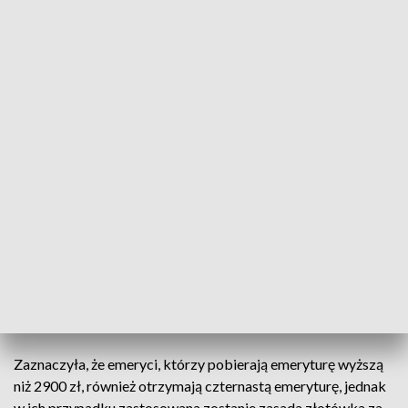
zostanie wypłacona czternasta emerytura.
- Najważniejsze, że seniorzy nie muszą wykonywać
praktycznie żadnych ruchów. Czekają na swoją emeryturę,
czekają na swoją rentę i w tym czwartym kwartale, razem z
tym świadczeniem, zostanie wypłacona przez ZUS
czternasta emerytura - wyjaśniła Maląg.
Poinformowała, że w przypadku czternastej emerytury
obowiązuje kryterium dochodowe - 2900 zł brutto.
- To oznacza, że emeryci, którzy pobierają emeryturę -
mówimy o kwotach brutto - do 2900 zł, dostaną w pełnym
zakresie czternastą emeryturę, czyli brutto będzie to
1250,88 zł - mówiła.
Zaznaczyła, że emeryci, którzy pobierają emeryturę wyższą
niż 2900 zł, również otrzymają czternastą emeryturę, jednak
w ich przypadku zastosowana zostanie zasada złotówka za