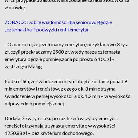
złotówkę.
ZOBACZ: Dobre wiadomości dla seniorów. Będzie
„czternastka” i podwyżki rent i emerytur
- Oznacza to, że jeżeli mamy emeryturę przykładowo 3 tys.
zł, czyli przekraczamy 2900 zł, wtedy nasza czternasta
emerytura będzie pomniejszona po prostu o 100 zł -
zastrzegła Maląg.
Podkreśliła, że świadczeniem tym objęte zostanie ponad 9
mln emerytów i rencistów, z czego ok. 8 mln otrzyma
świadczenie w pełnej wysokości, a ok. 1,2 mln – w wysokości
odpowiednio pomniejszonej.
Dodała, że w tym roku po raz trzeci wszyscy emeryci i
renciści otrzymają trzynastą emeryturę w wysokości
1250,88 zł – bez kryterium dochodowego.