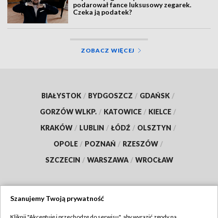
podarował fance luksusowy zegarek.
Czeka ją podatek?
ZOBACZ WIĘCEJ
BIAŁYSTOK
/
BYDGOSZCZ
/
GDAŃSK
/
GORZÓW WLKP.
/
KATOWICE
/
KIELCE
/
KRAKÓW
/
LUBLIN
/
ŁÓDŹ
/
OLSZTYN
/
OPOLE
/
POZNAŃ
/
RZESZÓW
/
SZCZECIN
/
WARSZAWA
/
WROCŁAW
Szanujemy Twoją prywatność
Dołącz do nas:
Kliknij "Akceptuję i przechodzę do serwisu", aby wyrazić zgody na