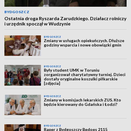
BYDGOSZCZ
Ostatnia droga Ryszarda Zarudzkiego. Działacz rolniczy
i urzędnik spoczął w Wudzynie
BYDGOSZCZ
Zmiany w usługach opiekuńczych. Dłuższe
godziny wsparcia i nowe obowiązki gmin
BYDGOSZCZ
Były student UMK w Toruniu
zorganizował charytatywny turniej. Dzieci
dostały oryginalne koszulki piłkarskie
[zdjęcia]
BYDGOSZCZ
Zmiany w komisjach lekarskich ZUS. Kto
będzie kierowany do Gdańska i Łodzi?
BYDGOSZCZ
Raper z Bydgoszczy Bedoes 2115