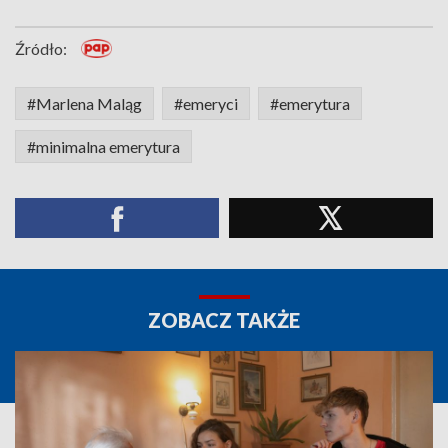
Źródło:
#Marlena Maląg
#emeryci
#emerytura
#minimalna emerytura
ZOBACZ TAKŻE