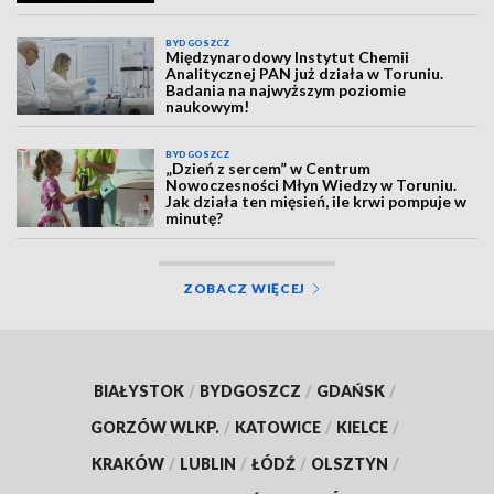
BYDGOSZCZ
Międzynarodowy Instytut Chemii
Analitycznej PAN już działa w Toruniu.
Badania na najwyższym poziomie
naukowym!
BYDGOSZCZ
„Dzień z sercem” w Centrum
Nowoczesności Młyn Wiedzy w Toruniu.
Jak działa ten mięsień, ile krwi pompuje w
minutę?
ZOBACZ WIĘCEJ
BIAŁYSTOK
/
BYDGOSZCZ
/
GDAŃSK
/
GORZÓW WLKP.
/
KATOWICE
/
KIELCE
/
KRAKÓW
/
LUBLIN
/
ŁÓDŹ
/
OLSZTYN
/