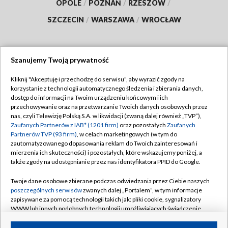
OPOLE
/
POZNAŃ
/
RZESZÓW
/
SZCZECIN
/
WARSZAWA
/
WROCŁAW
Szanujemy Twoją prywatność
Dołącz do nas:
Kliknij "Akceptuję i przechodzę do serwisu", aby wyrazić zgody na
korzystanie z technologii automatycznego śledzenia i zbierania danych,
TVP
dostęp do informacji na Twoim urządzeniu końcowym i ich
Abonament TVP
przechowywanie oraz na przetwarzanie Twoich danych osobowych przez
Regulamin TVP
nas, czyli Telewizję Polską S.A. w likwidacji (zwaną dalej również „TVP”),
Emisja w TVP
Polityka prywatności
Zaufanych Partnerów z IAB* (1201 firm)
oraz pozostałych
Zaufanych
Partnerów TVP (93 firm)
, w celach marketingowych (w tym do
Centrum informacji TVP
Moje zgody
zautomatyzowanego dopasowania reklam do Twoich zainteresowań i
mierzenia ich skuteczności) i pozostałych, które wskazujemy poniżej, a
Naziemna Telewizja Cyfrowa
Pomoc
także zgody na udostępnianie przez nas identyfikatora PPID do Google.
Sklep TVP
Biuro reklamy
Twoje dane osobowe zbierane podczas odwiedzania przez Ciebie naszych
Rada Programowa
Kontakt
poszczególnych serwisów
zwanych dalej „Portalem”, w tym informacje
zapisywane za pomocą technologii takich jak: pliki cookie, sygnalizatory
System NOS
WWW lub innych podobnych technologii umożliwiających świadczenie
dopasowanych i bezpiecznych usług, personalizację treści oraz reklam,
Informacje o nadawcy
Kanały
udostępnianie funkcji mediów społecznościowych oraz analizowanie