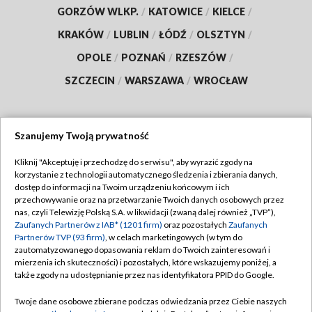
GORZÓW WLKP.
/
KATOWICE
/
KIELCE
/
KRAKÓW
/
LUBLIN
/
ŁÓDŹ
/
OLSZTYN
/
OPOLE
/
POZNAŃ
/
RZESZÓW
/
SZCZECIN
/
WARSZAWA
/
WROCŁAW
Szanujemy Twoją prywatność
Dołącz do nas:
Kliknij "Akceptuję i przechodzę do serwisu", aby wyrazić zgody na
korzystanie z technologii automatycznego śledzenia i zbierania danych,
TVP
dostęp do informacji na Twoim urządzeniu końcowym i ich
Abonament TVP
przechowywanie oraz na przetwarzanie Twoich danych osobowych przez
Regulamin TVP
nas, czyli Telewizję Polską S.A. w likwidacji (zwaną dalej również „TVP”),
Emisja w TVP
Polityka prywatności
Zaufanych Partnerów z IAB* (1201 firm)
oraz pozostałych
Zaufanych
Partnerów TVP (93 firm)
, w celach marketingowych (w tym do
Centrum informacji TVP
Moje zgody
zautomatyzowanego dopasowania reklam do Twoich zainteresowań i
mierzenia ich skuteczności) i pozostałych, które wskazujemy poniżej, a
Naziemna Telewizja Cyfrowa
Pomoc
także zgody na udostępnianie przez nas identyfikatora PPID do Google.
Sklep TVP
Biuro reklamy
Twoje dane osobowe zbierane podczas odwiedzania przez Ciebie naszych
Rada Programowa