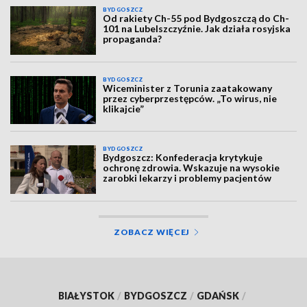
BYDGOSZCZ
Od rakiety Ch-55 pod Bydgoszczą do Ch-
101 na Lubelszczyźnie. Jak działa rosyjska
propaganda?
BYDGOSZCZ
Wiceminister z Torunia zaatakowany
przez cyberprzestępców. „To wirus, nie
klikajcie”
BYDGOSZCZ
Bydgoszcz: Konfederacja krytykuje
ochronę zdrowia. Wskazuje na wysokie
zarobki lekarzy i problemy pacjentów
ZOBACZ WIĘCEJ
BIAŁYSTOK
/
BYDGOSZCZ
/
GDAŃSK
/