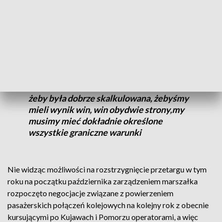
Jedną z firm, która zgłosiła odwołanie do Krajowej Izby
Odwoławczej jest POLREGIO.
Jest to normalna procedura, wynikająca z
ostrożności. Żeby oferta była dobra, czyli
była korzystna i żeby ta oferta była dobra,
żeby była dobrze skalkulowana, żebyśmy
mieli wynik win, win obydwie strony,my
musimy mieć dokładnie określone
wszystkie graniczne warunki
Nie widząc możliwości na rozstrzygnięcie przetargu w tym
roku na początku października zarządzeniem marszałka
rozpoczęto negocjacje związane z powierzeniem
pasażerskich połączeń kolejowych na kolejny rok z obecnie
kursującymi po Kujawach i Pomorzu operatorami, a więc