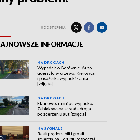
UDOSTĘPNIJ:
AJNOWSZE INFORMACJE
NA DROGACH
Wypadek w Borównie. Auto
uderzyło w drzewo. Kierowca
i pasażerka wypadki z auta
[zdjęcia]
NA DROGACH
Elzanowo: ranni po wypadku.
Zablokowana została droga
po zderzeniu aut [zdjęcia]
NA SYGNALE
Razili prądem, bili i grozili
śmiercią. W Toruniu rozpoczął