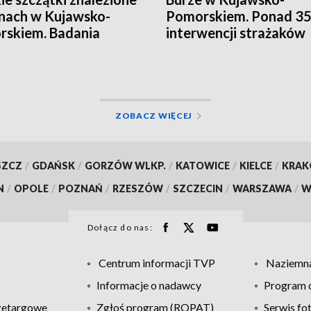
inach w Kujawsko-
Pomorskiem. Ponad 3
skiem. Badania
interwencji strażaków
czono. To zaginiona
[aktualizacja, zdjęcia]
a Zielińska. Będzie
om w sprawie
ionej Jowity
skiej? [zdjęcia, wideo,
ZOBACZ WIĘCEJ
lizacja]
SZCZ
/
GDAŃSK
/
GORZÓW WLKP.
/
KATOWICE
/
KIELCE
/
KRA
N
/
OPOLE
/
POZNAŃ
/
RZESZÓW
/
SZCZECIN
/
WARSZAWA
/
W
Dołącz do nas:
Centrum informacji TVP
Naziemna
Informacje o nadawcy
Program d
zetargowe
Zgłoś program (ROPAT)
Serwis fo