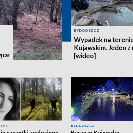
BYDGOSZCZ
Wypadek na terenie
Kujawskim. Jeden z
jące
[wideo]
egu
y"
SZCZ
BYDGOSZCZ
ie szczątki znalezione
Burze w Kujawsko-