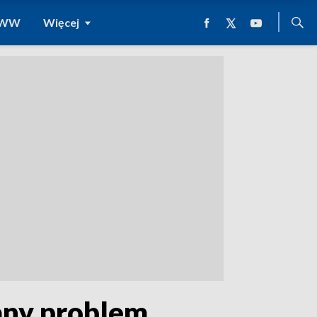
 WWW
Więcej
any problem.