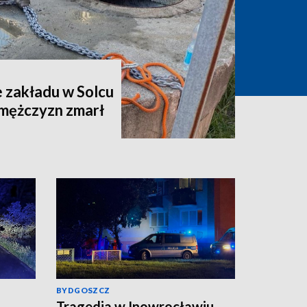
 zakładu w Solcu
 mężczyzn zmarł
BYDGOSZCZ
Tragedia w Inowrocławiu.