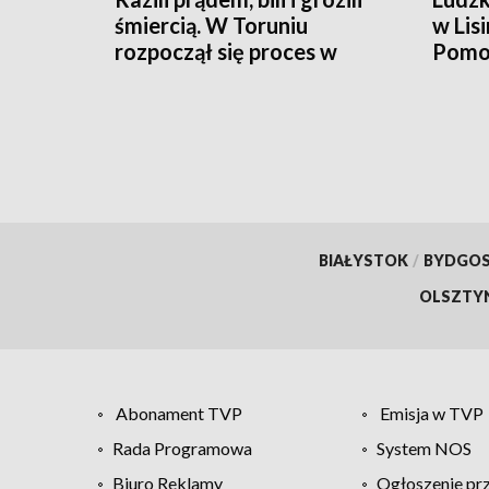
śmiercią. W Toruniu
w Lis
rozpoczął się proces w
Pomor
sprawie porwania w
zakoń
Grudziądzu
Jowit
przeł
zagin
Zieliń
aktua
BIAŁYSTOK
/
BYDGO
OLSZTY
Abonament TVP
Emisja w TVP
Rada Programowa
System NOS
Biuro Reklamy
Ogłoszenie pr