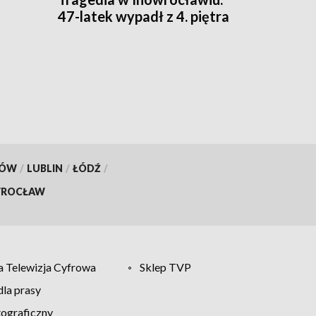
5
47-latek wypadł z 4. piętra
KÓW
/
LUBLIN
/
ŁÓDŹ
/
ROCŁAW
 Telewizja Cyfrowa
Sklep TVP
la prasy
tograficzny