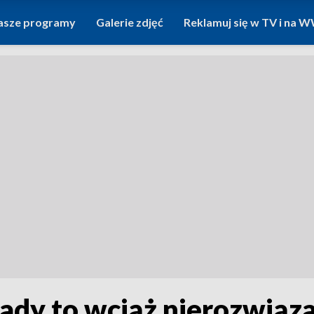
asze programy
Galerie zdjęć
Reklamuj się w TV i na
ady to wciąż nierozwiąz