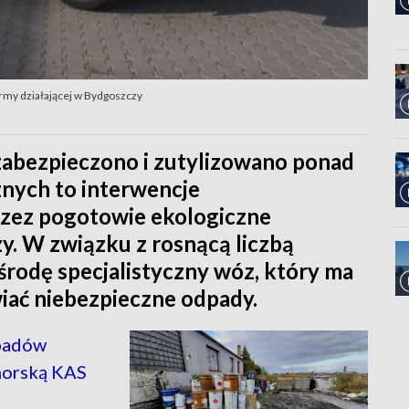
irmy działającej w Bydgoszczy
abezpieczono i zutylizowano ponad
znych to interwencje
zez pogotowie ekologiczne
zy. W związku z rosnącą liczbą
rodę specjalistyczny wóz, który ma
iać niebezpieczne odpady.
padów
morską KAS