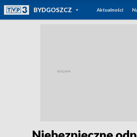
POWRÓT DO
BYDGOSZCZ
Aktualności
N
TVP REGIONY
Niebezpieczne odp