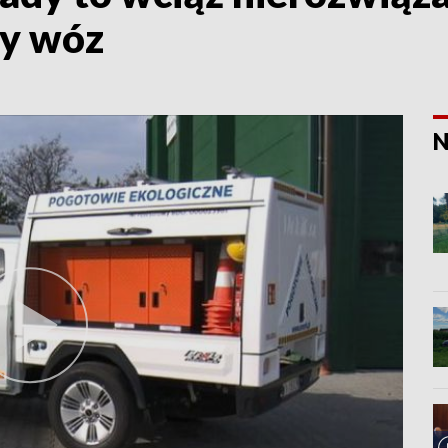
ny wóz
N