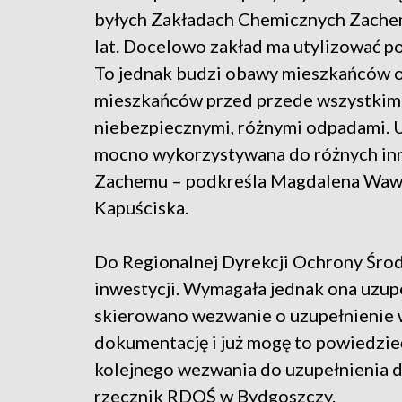
byłych Zakładach Chemicznych Zachem
lat. Docelowo zakład ma utylizować p
To jednak budzi obawy mieszkańców ok
mieszkańców przed przede wszystkim 
niebezpiecznymi, różnymi odpadami. Ul
mocno wykorzystywana do różnych innyc
Zachemu – podkreśla Magdalena Wawr
Kapuściska.
Do Regionalnej Dyrekcji Ochrony Śro
inwestycji. Wymagała jednak ona uzupe
skierowano wezwanie o uzupełnienie 
dokumentację i już mogę to powiedzieć
kolejnego wezwania do uzupełnienia 
rzecznik RDOŚ w Bydgoszczy.