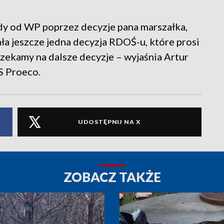
dy od WP poprzez decyzje pana marszałka,
ła jeszcze jedna decyzja RDOŚ-u, które prosi
Czekamy na dalsze decyzje – wyjaśnia Artur
S Proeco.
UDOSTĘPNIJ NA X
ZOBACZ TAKŻE