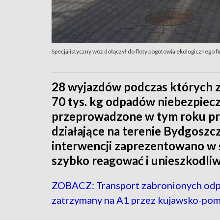
Specjalistyczny wóz dołączył do floty pogotowia ekologicznego f
28 wyjazdów podczas których z
70 tys. kg odpadów niebezpiec
przeprowadzone w tym roku pr
działające na terenie Bydgoszc
interwencji zaprezentowano w ś
szybko reagować i unieszkodliw
ZOBACZ: Transport zabronionych od
zatrzymany na A1 przez kujawsko-po