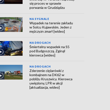
się proces w sprawie
porwania w Grudziądzu
NA SYGNALE
Wypadek na terenie zakładu
w Solcu Kujawskim. Jeden z
mężczyzn zmarł [wideo]
NA DROGACH
Śmiertelny wypadek na S5
pod Bydgoszczą. Zginął
kierowca [wideo]
NA DROGACH
Zderzenie ciężarówki z
kombajnem na DK62 w
pobliżu Kruszwicy. Kierowca
uwięziony, LPR w akcji
[aktualizacja, wideo]