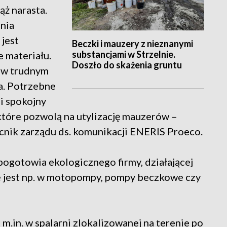
ż narasta.
ania
jest
Beczki i mauzery z nieznanymi
substancjami w Strzelnie.
e materiału.
Doszło do skażenia gruntu
o w trudnym
a. Potrzebne
 i spokojny
tóre pozwolą na utylizację mauzerów –
cnik zarządu ds. komunikacji ENERIS Proeco.
 pogotowia ekologicznego firmy, działającej
 jest np. w motopompy, pompy beczkowe czy
.in. w spalarni zlokalizowanej na terenie po