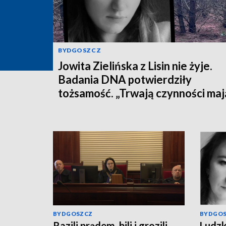
BYDGOSZCZ
Jowita Zielińska z Lisin nie żyje.
Badania DNA potwierdziły
tożsamość. „Trwają czynności ma
na celu zrekonstruowanie przebi
wydarzeń z dnia zaginięcia kobiet
[wideo]
BYDGOSZCZ
BYDGO
Razili prądem, bili i grozili
Ludzk