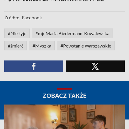
Źródło:
Facebook
#Nie żyje
#mjr Maria Biedermann-Kowalewska
#śmierć
#Myszka
#Powstanie Warszawskie
ZOBACZ TAKŻE