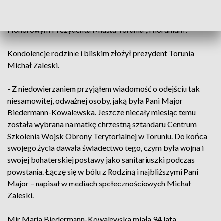
ostatnia żyjąca torunianka, która uczestniczyła w Powstaniu
Warszawskim. Została odznaczona m.in. Medalem
Honorowym Prezydenta Miasta Torunia „Thorunium”.
Kondolencje rodzinie i bliskim złożył prezydent Torunia
Michał Zaleski.
- Z niedowierzaniem przyjąłem wiadomość o odejściu tak
niesamowitej, odważnej osoby, jaką była Pani Major
Biedermann-Kowalewska. Jeszcze niecały miesiąc temu
została wybrana na matkę chrzestną sztandaru Centrum
Szkolenia Wojsk Obrony Terytorialnej w Toruniu. Do końca
swojego życia dawała świadectwo tego, czym była wojna i
swojej bohaterskiej postawy jako sanitariuszki podczas
powstania. Łączę się w bólu z Rodziną i najbliższymi Pani
Major – napisał w mediach społecznościowych Michał
Zaleski.
Mjr Maria Biedermann-Kowalewska miała 94 lata.