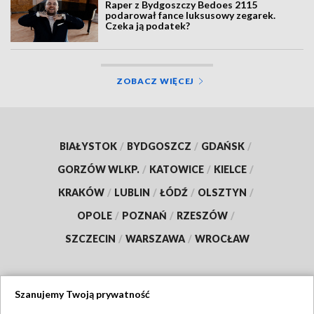
Raper z Bydgoszczy Bedoes 2115
podarował fance luksusowy zegarek.
Czeka ją podatek?
ZOBACZ WIĘCEJ
BIAŁYSTOK
/
BYDGOSZCZ
/
GDAŃSK
/
GORZÓW WLKP.
/
KATOWICE
/
KIELCE
/
KRAKÓW
/
LUBLIN
/
ŁÓDŹ
/
OLSZTYN
/
OPOLE
/
POZNAŃ
/
RZESZÓW
/
SZCZECIN
/
WARSZAWA
/
WROCŁAW
Szanujemy Twoją prywatność
Dołącz do nas: