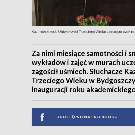
Kazimierzowski Uniwersytet Trzeciego Wieku zainaugurował n
Za nimi miesiące samotności i s
wykładów i zajęć w murach ucz
zagościł uśmiech. Słuchacze K
Trzeciego Wieku w Bydgoszczy w
inauguracji roku akademickiego
UDOSTĘPNIJ NA FACEBOOKU