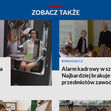
ZOBACZ TAKŻE
BYDGOSZCZ
na
Alarm kadrowy w sz
Najbardziej brakuje
przedmiotów zawo