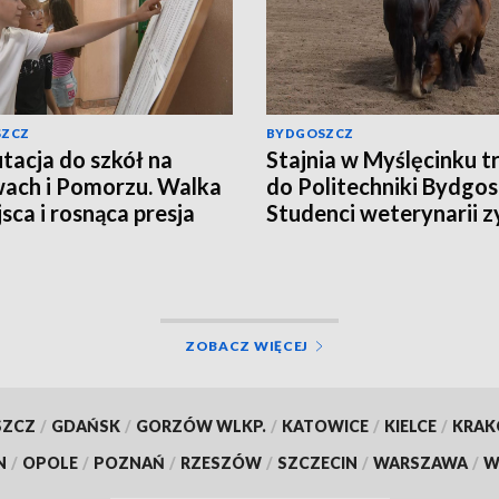
SZCZ
BYDGOSZCZ
tacja do szkół na
Stajnia w Myślęcinku tr
ach i Pomorzu. Walka
do Politechniki Bydgosk
jsca i rosnąca presja
Studenci weterynarii z
miejsce do praktyk
ZOBACZ WIĘCEJ
SZCZ
/
GDAŃSK
/
GORZÓW WLKP.
/
KATOWICE
/
KIELCE
/
KRA
N
/
OPOLE
/
POZNAŃ
/
RZESZÓW
/
SZCZECIN
/
WARSZAWA
/
W