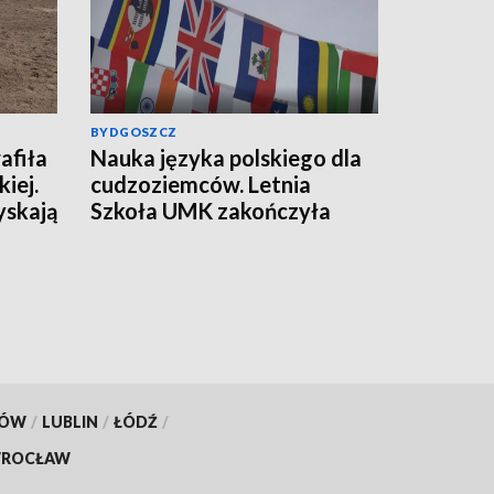
BYDGOSZCZ
afiła
Nauka języka polskiego dla
iej.
cudzoziemców. Letnia
yskają
Szkoła UMK zakończyła
kolejną edycję
KÓW
/
LUBLIN
/
ŁÓDŹ
/
ROCŁAW