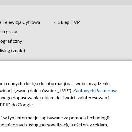
 Telewizja Cyfrowa
Sklep TVP
la prasy
tograficzny
sing (znaki)
klamy
Kontakt
rania danych, dostęp do informacji na Twoim urządzeniu
idacji (zwaną dalej również „TVP”),
Zaufanych Partnerów
anego dopasowania reklam do Twoich zainteresowań i
a PPID do Google.
”, w tym informacje zapisywane za pomocą technologii
zpiecznych usług, personalizację treści oraz reklam,