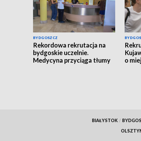
BYDGOSZCZ
BYDGO
Rekordowa rekrutacja na
Rekru
bydgoskie uczelnie.
Kujaw
Medycyna przyciąga tłumy
o mie
kandydatów
BIAŁYSTOK
/
BYDGO
OLSZTY