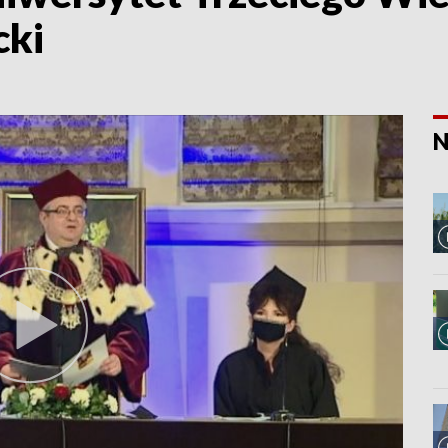
cki
N