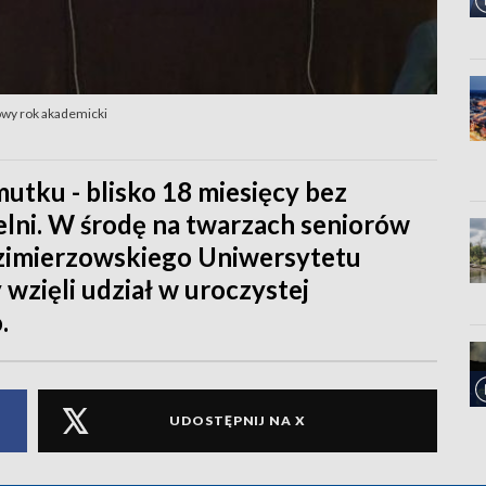
owy rok akademicki
mutku - blisko 18 miesięcy bez
elni. W środę na twarzach seniorów
azimierzowskiego Uniwersytetu
zięli udział w uroczystej
.
UDOSTĘPNIJ NA X