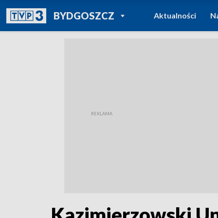
POWRÓT DO
BYDGOSZCZ
Aktualności
N
TVP REGIONY
Kazimierzowski Un