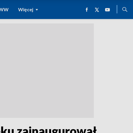
 WWW
Więcej
eku zainaugurował