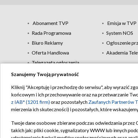
Abonament TVP
Emisja w TVP
Rada Programowa
System NOS
Biuro Reklamy
Ogłoszenie pr
Oferta Handlowa
Akademia Tele
Telegazeta ogłoszenia
Szanujemy Twoją prywatność
Regulamin TVP
Kliknij "Akceptuję i przechodzę do serwisu", aby wyrazić zg
końcowym i ich przechowywanie oraz na przetwarzanie Twoich
z IAB* (1201 firm)
oraz pozostałych
Zaufanych Partnerów T
mierzenia ich skuteczności) i pozostałych, które wskazujemy
Twoje dane osobowe zbierane podczas odwiedzania przez 
takich jak: pliki cookie, sygnalizatory WWW lub innych pod
udostępnianie funkcji mediów społecznościowych oraz anali