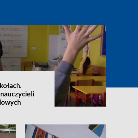
kołach.
 nauczycieli
dowych