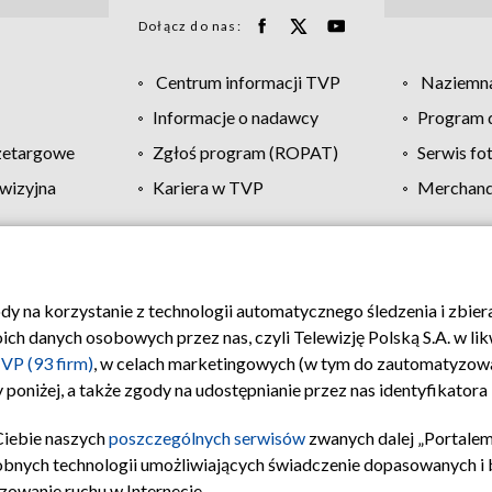
Dołącz do nas:
Centrum informacji TVP
Naziemna
Informacje o nadawcy
Program d
zetargowe
Zgłoś program (ROPAT)
Serwis fo
wizyjna
Kariera w TVP
Merchandi
Polityka prywatności
Moje zgody
Pomoc
Biuro re
ody na korzystanie z technologii automatycznego śledzenia i zbie
 danych osobowych przez nas, czyli Telewizję Polską S.A. w likw
VP (93 firm)
, w celach marketingowych (w tym do zautomatyzow
 poniżej, a także zgody na udostępnianie przez nas identyfikator
Ciebie naszych
poszczególnych serwisów
zwanych dalej „Portalem
obnych technologii umożliwiających świadczenie dopasowanych i be
zowanie ruchu w Internecie.