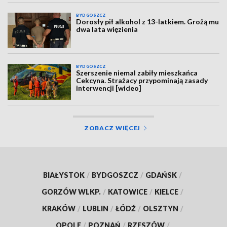
BYDGOSZCZ
Dorosły pił alkohol z 13-latkiem. Grożą mu
dwa lata więzienia
BYDGOSZCZ
Szerszenie niemal zabiły mieszkańca
Cekcyna. Strażacy przypominają zasady
interwencji [wideo]
ZOBACZ WIĘCEJ
BIAŁYSTOK
/
BYDGOSZCZ
/
GDAŃSK
/
GORZÓW WLKP.
/
KATOWICE
/
KIELCE
/
KRAKÓW
/
LUBLIN
/
ŁÓDŹ
/
OLSZTYN
/
OPOLE
/
POZNAŃ
/
RZESZÓW
/