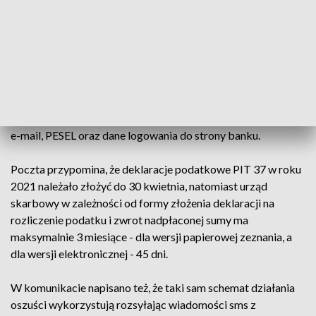
liczba rośnie w rekordowym tempie
Jak informuje operator, w otrzymanej wiadomości oprócz
komunikatu "Masz prawo do zwrotu podatku z PIT 37
pobierz online" jest dołączony odnośnik prowadzący do
fałszywej strony Poczty Polskiej, na której odbiorca jest
proszony o podanie danych takich jak: imię, nazwisko, adres
e-mail, PESEL oraz dane logowania do strony banku.
Poczta przypomina, że deklaracje podatkowe PIT 37 w roku
2021 należało złożyć do 30 kwietnia, natomiast urząd
skarbowy w zależności od formy złożenia deklaracji na
rozliczenie podatku i zwrot nadpłaconej sumy ma
maksymalnie 3 miesiące - dla wersji papierowej zeznania, a
dla wersji elektronicznej - 45 dni.
W komunikacie napisano też, że taki sam schemat działania
oszuści wykorzystują rozsyłając wiadomości sms z