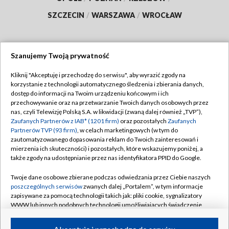
SZCZECIN
/
WARSZAWA
/
WROCŁAW
Szanujemy Twoją prywatność
Dołącz do nas:
Kliknij "Akceptuję i przechodzę do serwisu", aby wyrazić zgody na
korzystanie z technologii automatycznego śledzenia i zbierania danych,
TVP
dostęp do informacji na Twoim urządzeniu końcowym i ich
Abonament TVP
przechowywanie oraz na przetwarzanie Twoich danych osobowych przez
Regulamin TVP
nas, czyli Telewizję Polską S.A. w likwidacji (zwaną dalej również „TVP”),
Emisja w TVP
Polityka prywatności
Zaufanych Partnerów z IAB* (1201 firm)
oraz pozostałych
Zaufanych
Partnerów TVP (93 firm)
, w celach marketingowych (w tym do
Centrum informacji TVP
Moje zgody
zautomatyzowanego dopasowania reklam do Twoich zainteresowań i
mierzenia ich skuteczności) i pozostałych, które wskazujemy poniżej, a
Naziemna Telewizja Cyfrowa
Pomoc
także zgody na udostępnianie przez nas identyfikatora PPID do Google.
Sklep TVP
Biuro reklamy
Twoje dane osobowe zbierane podczas odwiedzania przez Ciebie naszych
Rada Programowa
Kontakt
poszczególnych serwisów
zwanych dalej „Portalem”, w tym informacje
zapisywane za pomocą technologii takich jak: pliki cookie, sygnalizatory
System NOS
WWW lub innych podobnych technologii umożliwiających świadczenie
dopasowanych i bezpiecznych usług, personalizację treści oraz reklam,
Informacje o nadawcy
Kanały
udostępnianie funkcji mediów społecznościowych oraz analizowanie