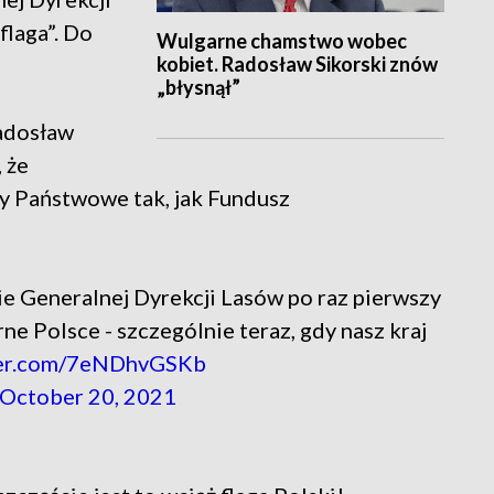
flaga”. Do
Wulgarne chamstwo wobec
kobiet. Radosław Sikorski znów
„błysnął”
Radosław
, że
sy Państwowe tak, jak Fundusz
ralnej Dyrekcji Lasów po raz pierwszy
ne Polsce - szczególnie teraz, gdy nasz kraj
tter.com/7eNDhvGSKb
October 20, 2021