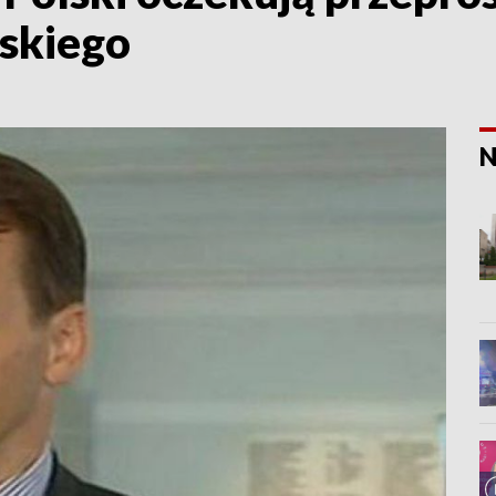
rskiego
N