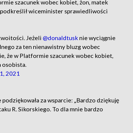
formie szacunek wobec kobiet, żon, matek
 - podkreślił wiceminister sprawiedliwości
woitości. Jeżeli
@donaldtusk
nie wyciągnie
nego za ten nienawistny bluzg wobec
e, że w Platformie szacunek wobec kobiet,
a osobista.
1, 2021
 podziękowała za wsparcie: „Bardzo dziękuję
taku R. Sikorskiego. To dla mnie bardzo