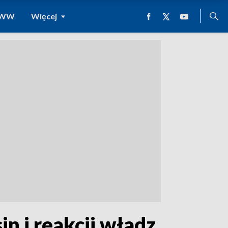
 WWW
Więcej
in i reakcji władz