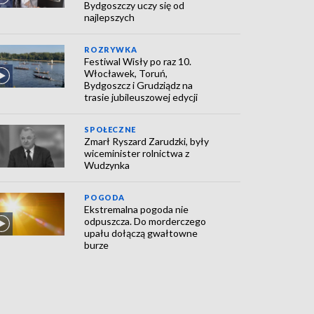
Bydgoszczy uczy się od
najlepszych
ROZRYWKA
Festiwal Wisły po raz 10.
Włocławek, Toruń,
Bydgoszcz i Grudziądz na
trasie jubileuszowej edycji
SPOŁECZNE
Zmarł Ryszard Zarudzki, były
wiceminister rolnictwa z
Wudzynka
POGODA
Ekstremalna pogoda nie
odpuszcza. Do morderczego
upału dołączą gwałtowne
burze