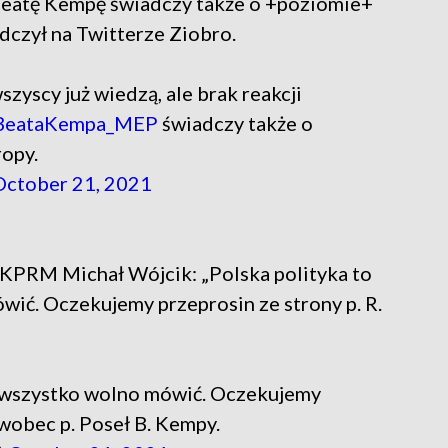
Beatę Kempę świadczy także o +poziomie+
adczył na Twitterze Ziobro.
szyscy już wiedzą, ale brak reakcji
eataKempa_MEP
świadczy także o
ropy.
October 21, 2021
 KPRM Michał Wójcik: „Polska polityka to
wić. Oczekujemy przeprosin ze strony p. R.
ie wszystko wolno mówić. Oczekujemy
 wobec p. Poseł B. Kempy.