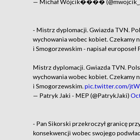
— Michał Wójcik���� (@mwojcik_
- Mistrz dyplomacji. Gwiazda TVN. P
wychowania wobec kobiet. Czekamy na
i Smogorzewskim - napisał europoseł P
Mistrz dyplomacji. Gwiazda TVN. Pol
wychowania wobec kobiet. Czekamy na
i Smogorzewskim.
pic.twitter.com/j
— Patryk Jaki - MEP (@PatrykJaki)
Oc
- Pan Sikorski przekroczył granicę prz
konsekwencji wobec swojego podwład