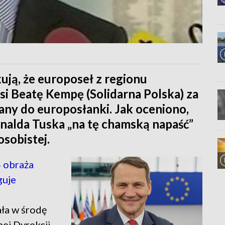
kują, że europoseł z regionu
si Beatę Kempę (Solidarna Polska) za
any do europosłanki. Jak oceniono,
onalda Tuska „na tę chamską napaść”
osobistej.
 obraża
guje
ła w środę
nej Dyrekcji