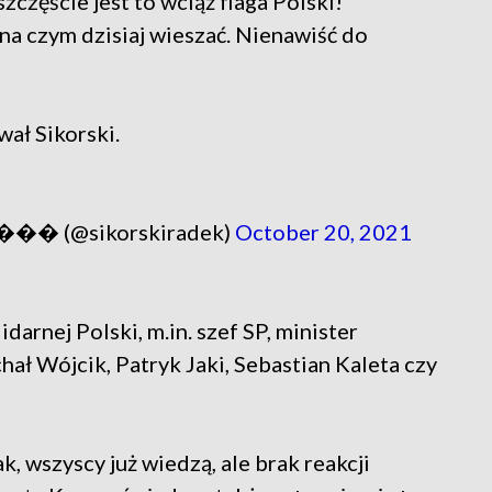
częście jest to wciąż flaga Polski!
j na czym dzisiaj wieszać. Nienawiść do
wał Sikorski.
�� (@sikorskiradek)
October 20, 2021
idarnej Polski, m.in. szef SP, minister
ał Wójcik, Patryk Jaki, Sebastian Kaleta czy
k, wszyscy już wiedzą, ale brak reakcji