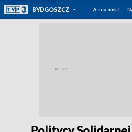
POWRÓT DO
BYDGOSZCZ
Aktualności
N
TVP REGIONY
Politycy Solidarnej