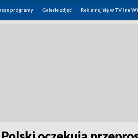
asze programy
Galerie zdjęć
Reklamuj się w TV i na
 Polski oczekują przepros