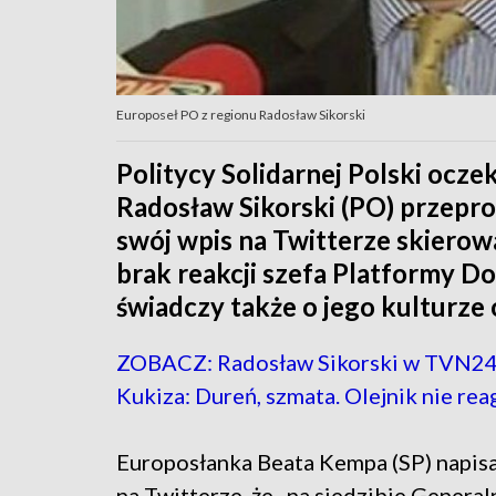
Europoseł PO z regionu Radosław Sikorski
Politycy Solidarnej Polski ocze
Radosław Sikorski (PO) przepro
swój wpis na Twitterze skierow
brak reakcji szefa Platformy D
świadczy także o jego kulturze 
ZOBACZ: Radosław Sikorski w TVN24
Kukiza: Dureń, szmata. Olejnik nie rea
Europosłanka Beata Kempa (SP) napisa
na Twitterze, że „na siedzibie General