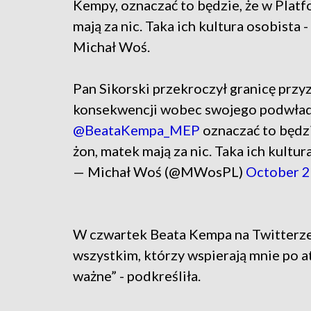
Kempy, oznaczać to będzie, że w Plat
mają za nic. Taka ich kultura osobista
Michał Woś.
Pan Sikorski przekroczył granicę przyz
konsekwencji wobec swojego podwład
@BeataKempa_MEP
oznaczać to będzi
żon, matek mają za nic. Taka ich kultur
— Michał Woś (@MWosPL)
October 2
W czwartek Beata Kempa na Twitterze
wszystkim, którzy wspierają mnie po a
ważne” - podkreśliła.