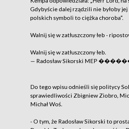
Kempa odpowiedziała: „Herr Lord, na sz
Gdybyście dalej rządzili nie byłoby je
polskich symboli to ciężka choroba”.
Walnij się w zatłuszczony łeb - riposto
Walnij się w zatłuszczony łeb.
— Radosław Sikorski MEP ������
Do tego wpisu odnieśli się politycy Sol
sprawiedliwości Zbigniew Ziobro, Mich
Michał Woś.
- O tym, że Radosław Sikorski to prosta