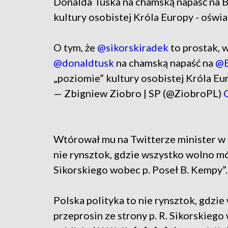
Donalda Tuska na chamską napaść na 
kultury osobistej Króla Europy - oświ
O tym, że
@sikorskiradek
to prostak, w
@donaldtusk
na chamską napaść na
@B
„poziomie” kultury osobistej Króla Eu
— Zbigniew Ziobro | SP (@ZiobroPL)
Wtórował mu na Twitterze minister w
nie rynsztok, gdzie wszystko wolno mó
Sikorskiego wobec p. Poseł B. Kempy”.
Polska polityka to nie rynsztok, gdz
przeprosin ze strony p. R. Sikorskiego