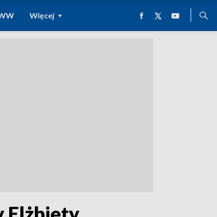
 WWW
Więcej
 Elżbiety