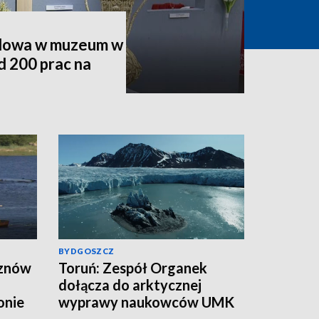
udowa w muzeum w
d 200 prac na
BYDGOSZCZ
 znów
Toruń: Zespół Organek
dołącza do arktycznej
onie
wyprawy naukowców UMK