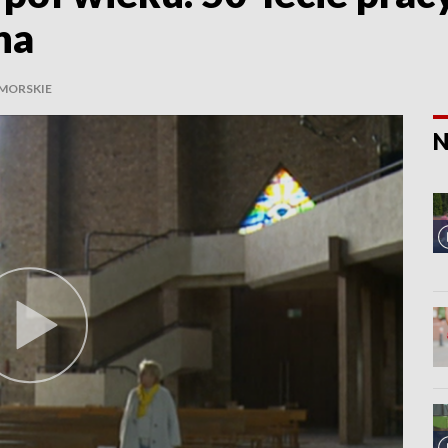
na
MORSKIE
N