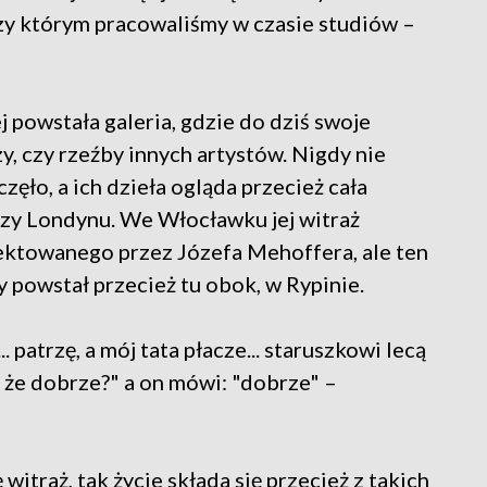
rzy którym pracowaliśmy w czasie studiów –
 powstała galeria, gdzie do dziś swoje
y, czy rzeźby innych artystów. Nigdy nie
częło, a ich dzieła ogląda przecież cała
czy Londynu. We Włocławku jej witraż
jektowanego przez Józefa Mehoffera, ale ten
ny powstał przecież tu obok, w Rypinie.
... patrzę, a mój tata płacze... staruszkowi lecą
zy że dobrze?" a on mówi: "dobrze" –
 witraż, tak życie składa się przecież z takich