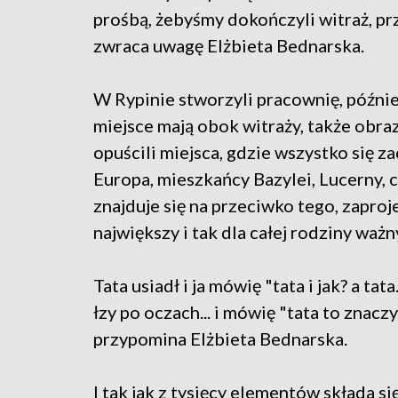
prośbą, żebyśmy dokończyli witraż, p
zwraca uwagę Elżbieta Bednarska.
W Rypinie stworzyli pracownię, później
miejsce mają obok witraży, także obraz
opuścili miejsca, gdzie wszystko się za
Europa, mieszkańcy Bazylei, Lucerny, 
znajduje się na przeciwko tego, zapro
największy i tak dla całej rodziny waż
Tata usiadł i ja mówię "tata i jak? a tata
łzy po oczach... i mówię "tata to znac
przypomina Elżbieta Bednarska.
I tak jak z tysięcy elementów składa się