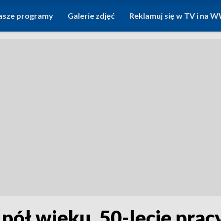
asze programy
Galerie zdjęć
Reklamuj się w TV i na
pół wieku. 50-lecie pracy