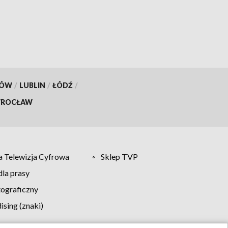
KÓW
/
LUBLIN
/
ŁÓDŹ
/
ROCŁAW
 Telewizja Cyfrowa
Sklep TVP
la prasy
tograficzny
sing (znaki)