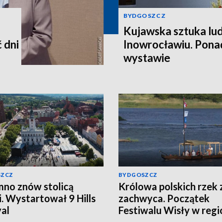
BYDGOSZCZ
Kujawska sztuka l
 dni
Inowrocławiu. Pona
wystawie
SZCZ
BYDGOSZCZ
no znów stolicą
Królowa polskich rzek
i. Wystartował 9 Hills
zachwyca. Początek
val
Festiwalu Wisły w regi