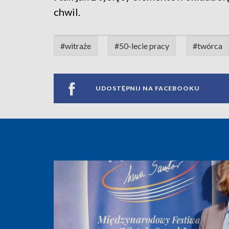
chwil.
#witraże
#50-lecie pracy
#twórca
UDOSTĘPNIJ NA FACEBOOKU