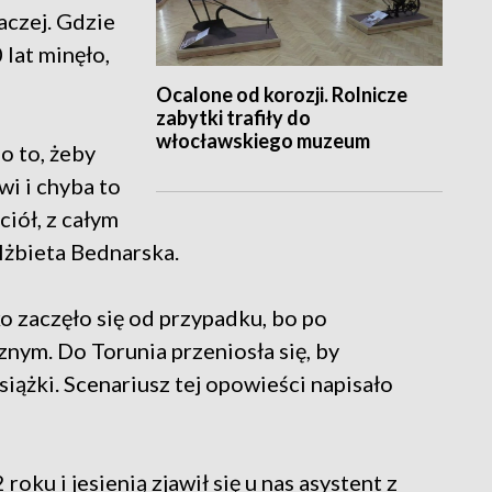
naczej. Gdzie
 lat minęło,
Ocalone od korozji. Rolnicze
zabytki trafiły do
włocławskiego muzeum
 o to, żeby
wi i chyba to
ciół, z całym
lżbieta Bednarska.
o zaczęło się od przypadku, bo po
nym. Do Torunia przeniosła się, by
siążki. Scenariusz tej opowieści napisało
oku i jesienią zjawił się u nas asystent z