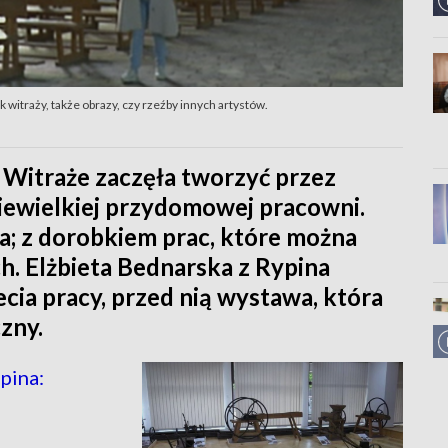
 witraży, także obrazy, czy rzeźby innych artystów.
. Witraże zaczęła tworzyć przez
iewielkiej przydomowej pracowni.
ka; z dorobkiem prac, które można
h. Elżbieta Bednarska z Rypina
ecia pracy, przed nią wystawa, która
zny.
pina: