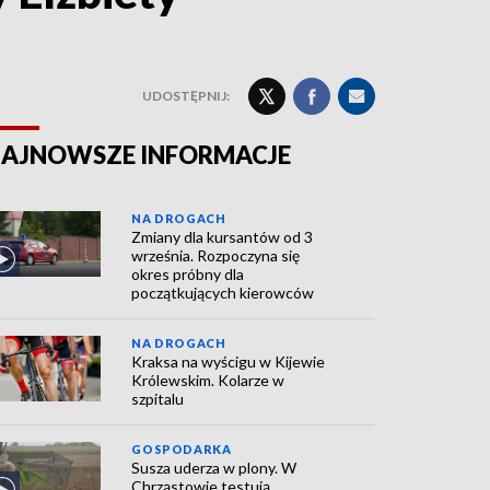
UDOSTĘPNIJ:
AJNOWSZE INFORMACJE
NA DROGACH
Zmiany dla kursantów od 3
września. Rozpoczyna się
okres próbny dla
początkujących kierowców
NA DROGACH
Kraksa na wyścigu w Kijewie
Królewskim. Kolarze w
szpitalu
GOSPODARKA
Susza uderza w plony. W
Chrząstowie testują