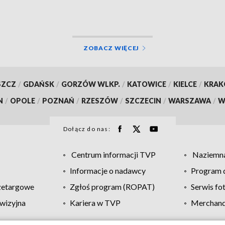
ZOBACZ WIĘCEJ
SZCZ
/
GDAŃSK
/
GORZÓW WLKP.
/
KATOWICE
/
KIELCE
/
KRA
N
/
OPOLE
/
POZNAŃ
/
RZESZÓW
/
SZCZECIN
/
WARSZAWA
/
W
Dołącz do nas:
Centrum informacji TVP
Naziemna
Informacje o nadawcy
Program d
zetargowe
Zgłoś program (ROPAT)
Serwis fo
wizyjna
Kariera w TVP
Merchandi