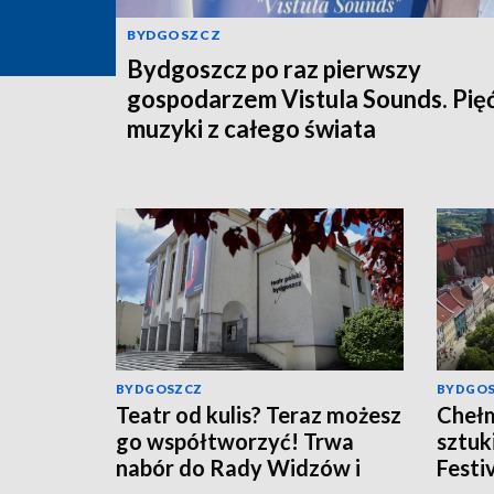
BYDGOSZCZ
Bydgoszcz po raz pierwszy
gospodarzem Vistula Sounds. Pięć
muzyki z całego świata
BYDGOSZCZ
BYDGO
Teatr od kulis? Teraz możesz
Chełm
go współtworzyć! Trwa
sztuk
nabór do Rady Widzów i
Festi
wolontariatu