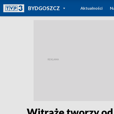
POWRÓT DO
BYDGOSZCZ
Aktualności
N
TVP REGIONY
Witraże tworzy od 