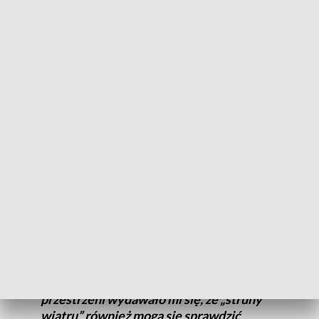
„Struny Wiatru VI, Rzeźba dla Torunia” - tak swoją najnowszą
pracę, stworzoną specjalnie dla Centrum Sztuki
Współczesnej, zatytułował Maciej Szańkowski, artysta
tworzący od blisko 60 lat - związany także z Wydziałem
Sztuk Pięknych toruńskiego uniwersytetu.
Dlaczego „struny wiatru”?
- Trudno powiedzieć, chciałbym w ten
sposób trafić do wyobraźni. Kiedy stoję
wobec nieba i wody to na pewno to się
samo nasuwa. Kiedy stoi (rzeźba) na tym
placu tutaj, niewielkim, ale wobec
wielkiego gmachu i wobec dużej
przestrzeni wydawało mi się, że „struny
wiatru” również mogą się sprawdzić