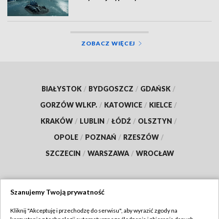
ZOBACZ WIĘCEJ
BIAŁYSTOK
/
BYDGOSZCZ
/
GDAŃSK
/
GORZÓW WLKP.
/
KATOWICE
/
KIELCE
/
KRAKÓW
/
LUBLIN
/
ŁÓDŹ
/
OLSZTYN
/
OPOLE
/
POZNAŃ
/
RZESZÓW
/
SZCZECIN
/
WARSZAWA
/
WROCŁAW
Szanujemy Twoją prywatność
Dołącz do nas:
Kliknij "Akceptuję i przechodzę do serwisu", aby wyrazić zgody na