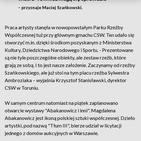
– przyznaje Maciej Szańkowski.
Praca artysty stanęła w nowopowstałym Parku Rzeźby
Współczesnej tuż przy głównym gmachu CSW. Ten udało się
stworzyć m.in. dzięki środkom pozyskanym z Ministerstwa
Kultury, Dziedzictwa Narodowego i Sportu. - Prezentowane
są nie tyle poszczególne obiekty, ale zestaw rzeźb, które
grają ze sobą. I to jest nasze założenie. Zaczynamy od rzeźby
Szańkowskiego, ale już stoi na tym placu rzeźba Sylwestra
Ambroziaka – wyjaśnia Krzysztof Stanisławski, dyrektor
CSW w Toruniu.
W samym centrum natomiast na piątek zaplanowano
otwarcie wystawy "Abakanowicz i inni". Magdalena
Abakanowicz jest ikoną polskiej sztuki współczesnej. Dzieło
artystki, pod nazwą "Tłum III", bierze udział w licytacji
jednego z domów aukcyjnych w Warszawie.