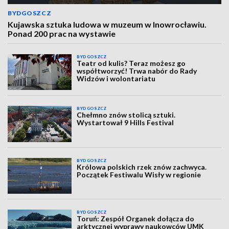
BYDGOSZCZ
Kujawska sztuka ludowa w muzeum w Inowrocławiu.
Ponad 200 prac na wystawie
BYDGOSZCZ
Teatr od kulis? Teraz możesz go
współtworzyć! Trwa nabór do Rady
Widzów i wolontariatu
BYDGOSZCZ
Chełmno znów stolicą sztuki.
Wystartował 9 Hills Festival
BYDGOSZCZ
Królowa polskich rzek znów zachwyca.
Początek Festiwalu Wisły w regionie
BYDGOSZCZ
Toruń: Zespół Organek dołącza do
arktycznej wyprawy naukowców UMK