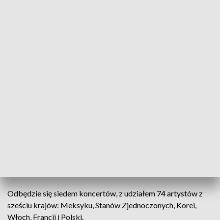
19. Bydgoszcz Jazz Festival
24 października - 2 listopada
Program 19. edycji festiwalu realizowany jest w ośmiu
blokach tematycznych: IMPRESJE JAZZOWE, BITWA
JAZZOWA, MŁODZI NA START, ZADUSZKI JAZZOWE,
POLSKIE IKONY JAZZU, ŚWIATOWE KONCERTY
GWIAZD, JAM SESSION, SZTUKI WIZUALNE.
Odbędzie się siedem koncertów, z udziałem 74 artystów z
sześciu krajów: Meksyku, Stanów Zjednoczonych, Korei,
Włoch, Francji i Polski.