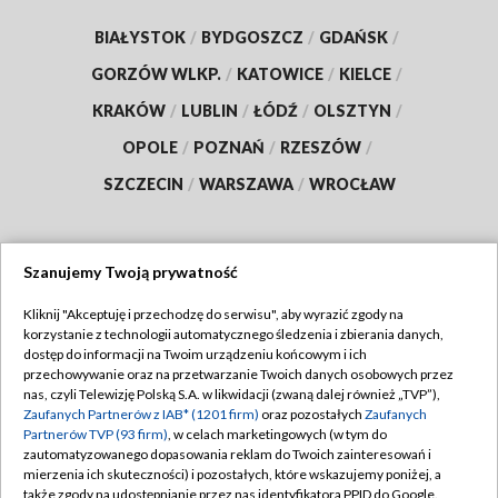
BIAŁYSTOK
/
BYDGOSZCZ
/
GDAŃSK
/
GORZÓW WLKP.
/
KATOWICE
/
KIELCE
/
KRAKÓW
/
LUBLIN
/
ŁÓDŹ
/
OLSZTYN
/
OPOLE
/
POZNAŃ
/
RZESZÓW
/
SZCZECIN
/
WARSZAWA
/
WROCŁAW
Szanujemy Twoją prywatność
Dołącz do nas:
Kliknij "Akceptuję i przechodzę do serwisu", aby wyrazić zgody na
korzystanie z technologii automatycznego śledzenia i zbierania danych,
TVP
dostęp do informacji na Twoim urządzeniu końcowym i ich
Abonament TVP
przechowywanie oraz na przetwarzanie Twoich danych osobowych przez
Regulamin TVP
nas, czyli Telewizję Polską S.A. w likwidacji (zwaną dalej również „TVP”),
Emisja w TVP
Polityka prywatności
Zaufanych Partnerów z IAB* (1201 firm)
oraz pozostałych
Zaufanych
Partnerów TVP (93 firm)
, w celach marketingowych (w tym do
Centrum informacji TVP
Moje zgody
zautomatyzowanego dopasowania reklam do Twoich zainteresowań i
mierzenia ich skuteczności) i pozostałych, które wskazujemy poniżej, a
Naziemna Telewizja Cyfrowa
Pomoc
także zgody na udostępnianie przez nas identyfikatora PPID do Google.