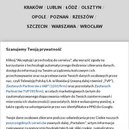
KRAKÓW
/
LUBLIN
/
ŁÓDŹ
/
OLSZTYN
/
OPOLE
/
POZNAŃ
/
RZESZÓW
/
SZCZECIN
/
WARSZAWA
/
WROCŁAW
Szanujemy Twoją prywatność
Dołącz do nas:
Kliknij "Akceptuję i przechodzę do serwisu", aby wyrazić zgody na
korzystanie z technologii automatycznego śledzenia i zbierania danych,
TVP
dostęp do informacji na Twoim urządzeniu końcowym i ich
Abonament TVP
przechowywanie oraz na przetwarzanie Twoich danych osobowych przez
Regulamin TVP
nas, czyli Telewizję Polską S.A. w likwidacji (zwaną dalej również „TVP”),
Emisja w TVP
Polityka prywatności
Zaufanych Partnerów z IAB* (1201 firm)
oraz pozostałych
Zaufanych
Partnerów TVP (93 firm)
, w celach marketingowych (w tym do
Centrum informacji TVP
Moje zgody
zautomatyzowanego dopasowania reklam do Twoich zainteresowań i
mierzenia ich skuteczności) i pozostałych, które wskazujemy poniżej, a
Naziemna Telewizja Cyfrowa
Pomoc
także zgody na udostępnianie przez nas identyfikatora PPID do Google.
Sklep TVP
Biuro reklamy
Twoje dane osobowe zbierane podczas odwiedzania przez Ciebie naszych
Rada Programowa
Kontakt
poszczególnych serwisów
zwanych dalej „Portalem”, w tym informacje
zapisywane za pomocą technologii takich jak: pliki cookie, sygnalizatory