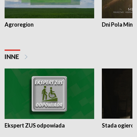
Agroregion
Dni Pola Min
INNE
Ekspert ZUS odpowiada
Stada ogieró