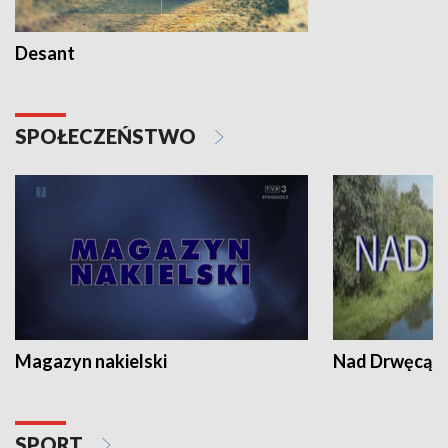
Desant
SPOŁECZEŃSTWO
Magazyn nakielski
Nad Drwęcą
SPORT