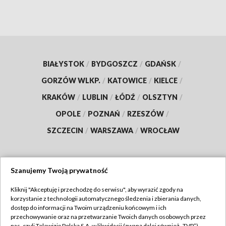
BIAŁYSTOK
/
BYDGOSZCZ
/
GDAŃSK
/
GORZÓW WLKP.
/
KATOWICE
/
KIELCE
/
KRAKÓW
/
LUBLIN
/
ŁÓDŹ
/
OLSZTYN
/
OPOLE
/
POZNAŃ
/
RZESZÓW
/
SZCZECIN
/
WARSZAWA
/
WROCŁAW
Szanujemy Twoją prywatność
Dołącz do nas:
Kliknij "Akceptuję i przechodzę do serwisu", aby wyrazić zgody na
korzystanie z technologii automatycznego śledzenia i zbierania danych,
TVP
dostęp do informacji na Twoim urządzeniu końcowym i ich
Abonament TVP
przechowywanie oraz na przetwarzanie Twoich danych osobowych przez
Regulamin TVP
nas, czyli Telewizję Polską S.A. w likwidacji (zwaną dalej również „TVP”),