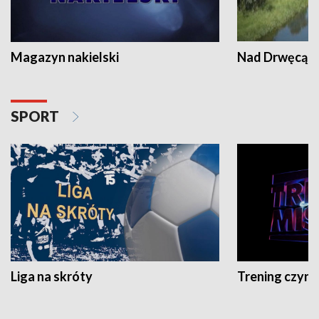
Magazyn nakielski
Nad Drwęcą
SPORT
Liga na skróty
Trening czyni 