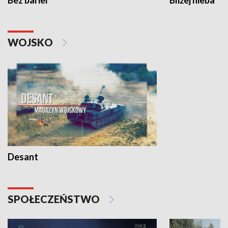
Bez barier
Bliżej nieba
WOJSKO
Desant
SPOŁECZEŃSTWO