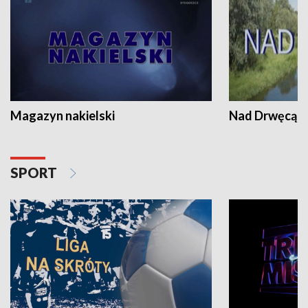
Magazyn nakielski
Nad Drwęcą
SPORT