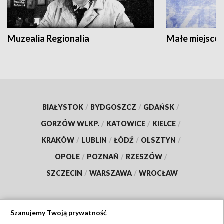
Muzealia Regionalia
Małe miejscow
BIAŁYSTOK
/
BYDGOSZCZ
/
GDAŃSK
/
GORZÓW WLKP.
/
KATOWICE
/
KIELCE
/
KRAKÓW
/
LUBLIN
/
ŁÓDŹ
/
OLSZTYN
/
OPOLE
/
POZNAŃ
/
RZESZÓW
/
SZCZECIN
/
WARSZAWA
/
WROCŁAW
Szanujemy Twoją prywatność
Dołącz do nas: