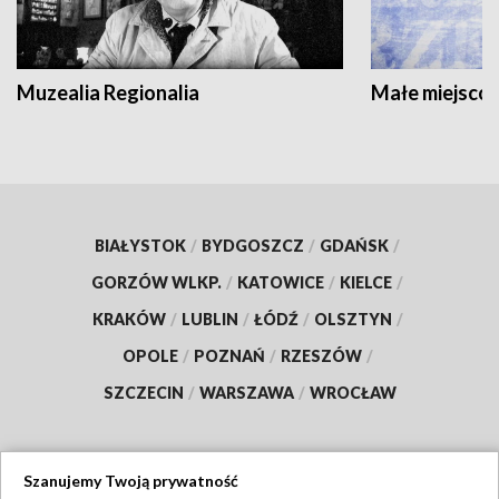
Muzealia Regionalia
Małe miejscow
BIAŁYSTOK
/
BYDGOSZCZ
/
GDAŃSK
/
GORZÓW WLKP.
/
KATOWICE
/
KIELCE
/
KRAKÓW
/
LUBLIN
/
ŁÓDŹ
/
OLSZTYN
/
OPOLE
/
POZNAŃ
/
RZESZÓW
/
SZCZECIN
/
WARSZAWA
/
WROCŁAW
Szanujemy Twoją prywatność
Dołącz do nas: