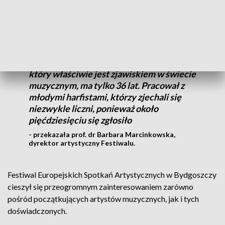
Alexander Boldachev, harfista, kompozytor.
Gościmy wielkiego wirtuoza , wielkiego
solistę – artystę Alexandra Boldacheva,
który właściwie jest zjawiskiem w świecie
muzycznym, ma tylko 36 lat. Pracował z
młodymi harfistami, którzy zjechali się
niezwykle liczni, ponieważ około
pięćdziesięciu się zgłosiło
- przekazała prof. dr Barbara Marcinkowska,
dyrektor artystyczny Festiwalu.
Festiwal Europejskich Spotkań Artystycznych w Bydgoszczy
cieszył się przeogromnym zainteresowaniem zarówno
pośród początkujących artystów muzycznych, jak i tych
doświadczonych.