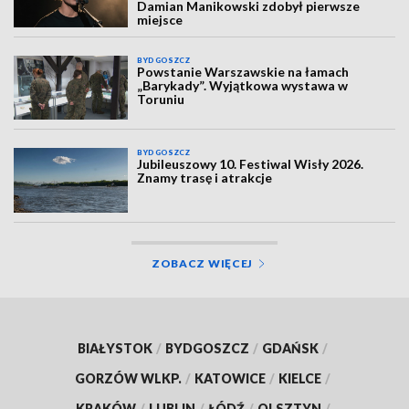
Damian Manikowski zdobył pierwsze
miejsce
BYDGOSZCZ
Powstanie Warszawskie na łamach
„Barykady”. Wyjątkowa wystawa w
Toruniu
BYDGOSZCZ
Jubileuszowy 10. Festiwal Wisły 2026.
Znamy trasę i atrakcje
ZOBACZ WIĘCEJ
BIAŁYSTOK
/
BYDGOSZCZ
/
GDAŃSK
/
GORZÓW WLKP.
/
KATOWICE
/
KIELCE
/
KRAKÓW
/
LUBLIN
/
ŁÓDŹ
/
OLSZTYN
/