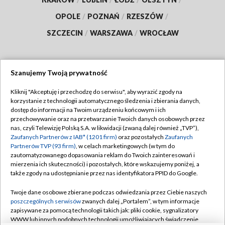
OPOLE
/
POZNAŃ
/
RZESZÓW
/
SZCZECIN
/
WARSZAWA
/
WROCŁAW
Szanujemy Twoją prywatność
Dołącz do nas:
Kliknij "Akceptuję i przechodzę do serwisu", aby wyrazić zgody na
korzystanie z technologii automatycznego śledzenia i zbierania danych,
TVP
dostęp do informacji na Twoim urządzeniu końcowym i ich
Abonament TVP
przechowywanie oraz na przetwarzanie Twoich danych osobowych przez
Regulamin TVP
nas, czyli Telewizję Polską S.A. w likwidacji (zwaną dalej również „TVP”),
Emisja w TVP
Polityka prywatności
Zaufanych Partnerów z IAB* (1201 firm)
oraz pozostałych
Zaufanych
Partnerów TVP (93 firm)
, w celach marketingowych (w tym do
Centrum informacji TVP
Moje zgody
zautomatyzowanego dopasowania reklam do Twoich zainteresowań i
mierzenia ich skuteczności) i pozostałych, które wskazujemy poniżej, a
Naziemna Telewizja Cyfrowa
Pomoc
także zgody na udostępnianie przez nas identyfikatora PPID do Google.
Sklep TVP
Biuro reklamy
Twoje dane osobowe zbierane podczas odwiedzania przez Ciebie naszych
Rada Programowa
Kontakt
poszczególnych serwisów
zwanych dalej „Portalem”, w tym informacje
zapisywane za pomocą technologii takich jak: pliki cookie, sygnalizatory
System NOS
WWW lub innych podobnych technologii umożliwiających świadczenie