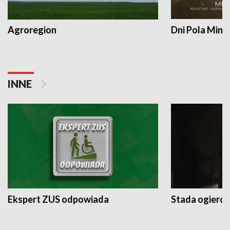
Agroregion
Dni Pola Min
INNE
Ekspert ZUS odpowiada
Stada ogieró