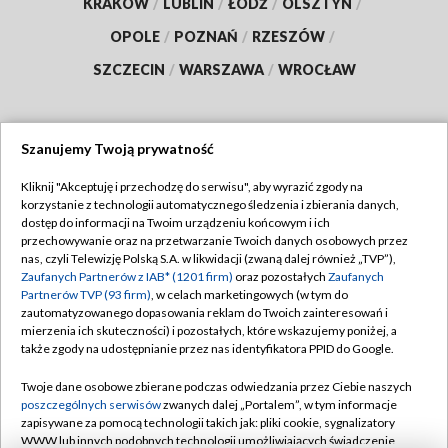
KRAKÓW
/
LUBLIN
/
ŁÓDŹ
/
OLSZTYN
/
OPOLE
/
POZNAŃ
/
RZESZÓW
/
SZCZECIN
/
WARSZAWA
/
WROCŁAW
Szanujemy Twoją prywatność
Dołącz do nas:
Kliknij "Akceptuję i przechodzę do serwisu", aby wyrazić zgody na
korzystanie z technologii automatycznego śledzenia i zbierania danych,
TVP
dostęp do informacji na Twoim urządzeniu końcowym i ich
Abonament TVP
przechowywanie oraz na przetwarzanie Twoich danych osobowych przez
Regulamin TVP
nas, czyli Telewizję Polską S.A. w likwidacji (zwaną dalej również „TVP”),
Emisja w TVP
Polityka prywatności
Zaufanych Partnerów z IAB* (1201 firm)
oraz pozostałych
Zaufanych
Partnerów TVP (93 firm)
, w celach marketingowych (w tym do
Centrum informacji TVP
Moje zgody
zautomatyzowanego dopasowania reklam do Twoich zainteresowań i
mierzenia ich skuteczności) i pozostałych, które wskazujemy poniżej, a
Naziemna Telewizja Cyfrowa
Pomoc
także zgody na udostępnianie przez nas identyfikatora PPID do Google.
Sklep TVP
Biuro reklamy
Twoje dane osobowe zbierane podczas odwiedzania przez Ciebie naszych
Rada Programowa
Kontakt
poszczególnych serwisów
zwanych dalej „Portalem”, w tym informacje
zapisywane za pomocą technologii takich jak: pliki cookie, sygnalizatory
System NOS
WWW lub innych podobnych technologii umożliwiających świadczenie