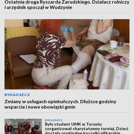
Ostatnia droga Ryszarda Zarudzkiego. Działacz rolniczy
i urzędnik spoczął w Wudzynie
BYDGOSZCZ
Zmiany w usługach opiekuńczych. Dłuższe godziny
wsparcia i nowe obowiązki gmin
BYDGOSZCZ
Były student UMK w Toruniu
zorganizował charytatywny turniej. Dzieci
dostały oryginalne koszulki piłkarskie