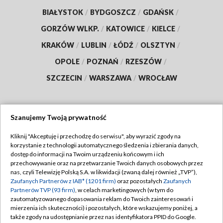
BIAŁYSTOK
/
BYDGOSZCZ
/
GDAŃSK
/
GORZÓW WLKP.
/
KATOWICE
/
KIELCE
/
KRAKÓW
/
LUBLIN
/
ŁÓDŹ
/
OLSZTYN
/
OPOLE
/
POZNAŃ
/
RZESZÓW
/
SZCZECIN
/
WARSZAWA
/
WROCŁAW
Szanujemy Twoją prywatność
Dołącz do nas:
Kliknij "Akceptuję i przechodzę do serwisu", aby wyrazić zgody na
korzystanie z technologii automatycznego śledzenia i zbierania danych,
TVP
dostęp do informacji na Twoim urządzeniu końcowym i ich
Abonament TVP
przechowywanie oraz na przetwarzanie Twoich danych osobowych przez
Regulamin TVP
nas, czyli Telewizję Polską S.A. w likwidacji (zwaną dalej również „TVP”),
Emisja w TVP
Polityka prywatności
Zaufanych Partnerów z IAB* (1201 firm)
oraz pozostałych
Zaufanych
Partnerów TVP (93 firm)
, w celach marketingowych (w tym do
Centrum informacji TVP
Moje zgody
zautomatyzowanego dopasowania reklam do Twoich zainteresowań i
mierzenia ich skuteczności) i pozostałych, które wskazujemy poniżej, a
Naziemna Telewizja Cyfrowa
Pomoc
także zgody na udostępnianie przez nas identyfikatora PPID do Google.