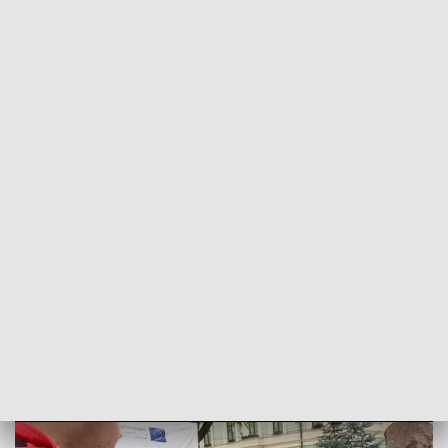
POWRÓT DO
BYDGOSZCZ
TVP REGIONY
Na świętego Marcina będzie gęsina.
Zwycięzcy konkursów odebrali kulinarne
prezenty
2021-10-23
Dominika Sikorska