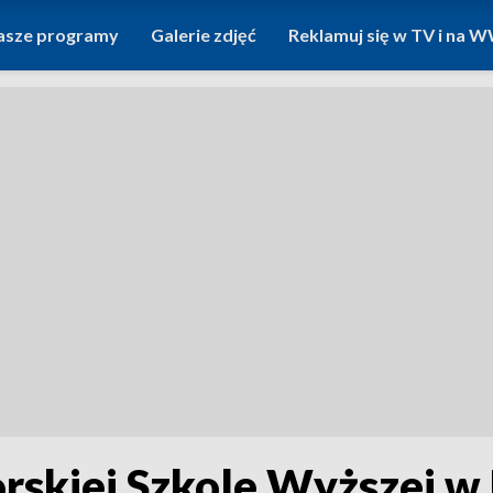
asze programy
Galerie zdjęć
Reklamuj się w TV i na
skiej Szkole Wyższej w