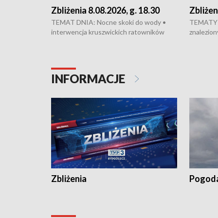
Zbliżenia 8.08.2026, g. 18.30
Zbliżen
TEMAT DNIA: Nocne skoki do wody •
TEMATY 
interwencja kruszwickich ratowników
znalezion
WOPR mogła zapobiec tragedii • Koniec
zaginione
prac na Rondzie Fordońskim • Na Wyspie
finał pra
Młyńskiej świętowano urodziny Mariana
Kujawskim
Rejewskiego • Kujawski Festiwal Pieśni
w Chełmni
INFORMACJE
Ludowej w Inowrocławiu • Rekord w
miastach 
kiszeniu ogórków w gminie Łasin
recept po
Dalszy ci
wywiesza
Zbliżenia
Pogod