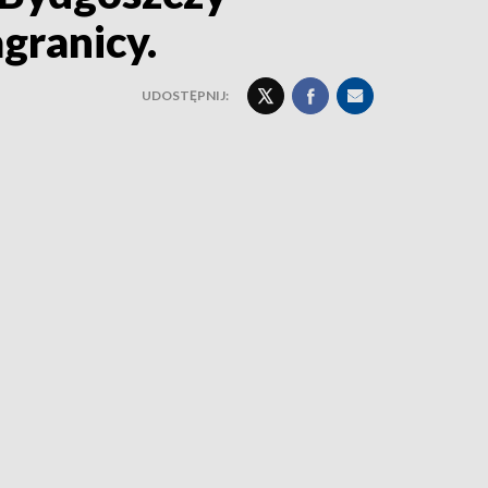
agranicy.
UDOSTĘPNIJ: