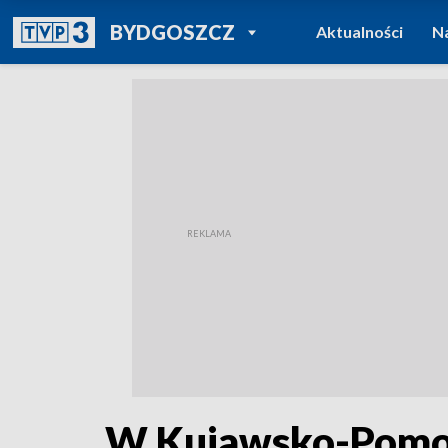
POWRÓT DO
BYDGOSZCZ
Aktualności
N
TVP REGIONY
W Kujawsko-Pomor