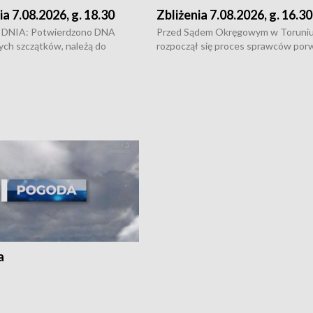
ia 7.08.2026, g. 18.30
Zbliżenia 7.08.2026, g. 16.30
DNIA: Potwierdzono DNA
Przed Sądem Okręgowym w Toruni
ych szczątków, należą do
rozpoczął się proces sprawców por
j Jowity Zielińskiej • Tragiczny
pobicie i tortur pod Grudziądzem • 
c serwisowych w studni w Solcu
zł - tyle mogą wynosić straty po poż
 • Festiwal dziewięciu wzgórz
przy ul. Kossaka w Bydgoszczy •
e i Festiwal Wisły w kilku
Niebezpiecznie na drogach regionu 
regionu • Problem z realizacją
Dalszy ciąg sporu o pranie na bydgo
 spaleniu apteki w Bydgoszczy •
Kapuściskach
ąg sąsiedzkiego sporu o
nie prania
a