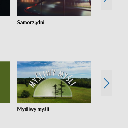
Samorządni
Wspólna sp
Myśliwy myśli
Spotkania z 