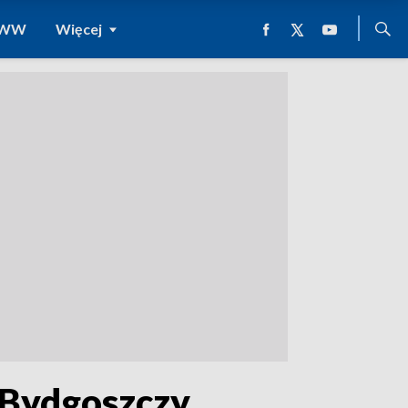
 WWW
Więcej
 Bydgoszczy