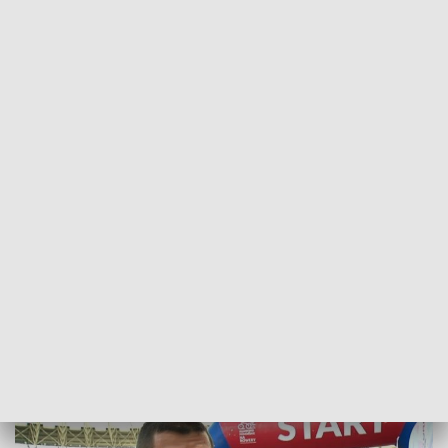
POWRÓT DO
BYDGOSZCZ
TVP REGIONY
Andrzej Rogiewicz najszybszy w 38.
Toruń Maraton!
2021-10-24
Aleksandra Radzikowska