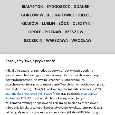
BIAŁYSTOK
/
BYDGOSZCZ
/
GDAŃSK
/
GORZÓW WLKP.
/
KATOWICE
/
KIELCE
/
KRAKÓW
/
LUBLIN
/
ŁÓDŹ
/
OLSZTYN
/
OPOLE
/
POZNAŃ
/
RZESZÓW
/
SZCZECIN
/
WARSZAWA
/
WROCŁAW
Szanujemy Twoją prywatność
Dołącz do nas:
Kliknij "Akceptuję i przechodzę do serwisu", aby wyrazić zgody na
korzystanie z technologii automatycznego śledzenia i zbierania danych,
TVP
dostęp do informacji na Twoim urządzeniu końcowym i ich
Abonament TVP
przechowywanie oraz na przetwarzanie Twoich danych osobowych przez
Regulamin TVP
nas, czyli Telewizję Polską S.A. w likwidacji (zwaną dalej również „TVP”),
Emisja w TVP
Polityka prywatności
Zaufanych Partnerów z IAB* (1201 firm)
oraz pozostałych
Zaufanych
Partnerów TVP (93 firm)
, w celach marketingowych (w tym do
Centrum informacji TVP
Moje zgody
zautomatyzowanego dopasowania reklam do Twoich zainteresowań i
mierzenia ich skuteczności) i pozostałych, które wskazujemy poniżej, a
Naziemna Telewizja Cyfrowa
Pomoc
także zgody na udostępnianie przez nas identyfikatora PPID do Google.