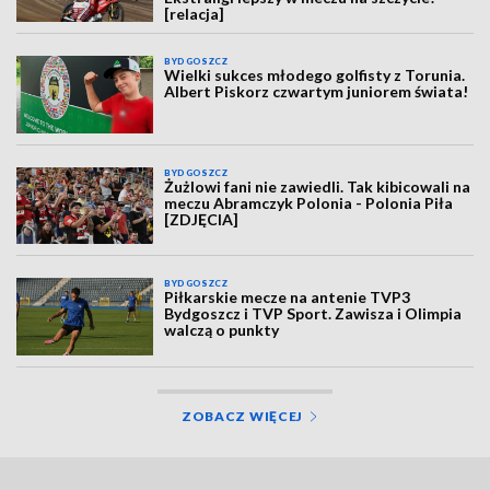
[relacja]
BYDGOSZCZ
Wielki sukces młodego golfisty z Torunia.
Albert Piskorz czwartym juniorem świata!
BYDGOSZCZ
Żużlowi fani nie zawiedli. Tak kibicowali na
meczu Abramczyk Polonia - Polonia Piła
[ZDJĘCIA]
BYDGOSZCZ
Piłkarskie mecze na antenie TVP3
Bydgoszcz i TVP Sport. Zawisza i Olimpia
walczą o punkty
ZOBACZ WIĘCEJ