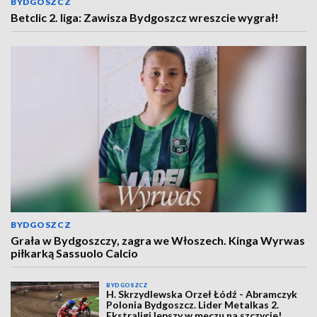
BYDGOSZCZ
Betclic 2. liga: Zawisza Bydgoszcz wreszcie wygrał!
BYDGOSZCZ
Grała w Bydgoszczy, zagra we Włoszech. Kinga Wyrwas
piłkarką Sassuolo Calcio
BYDGOSZCZ
H. Skrzydlewska Orzeł Łódź - Abramczyk
Polonia Bydgoszcz. Lider Metalkas 2.
Ekstraligi lepszy w meczu na szczycie!