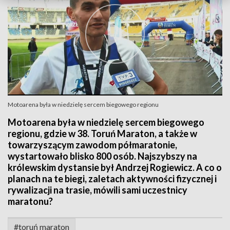
Motoarena była w niedzielę sercem biegowego regionu
Motoarena była w niedzielę sercem biegowego
regionu, gdzie w 38. Toruń Maraton, a także w
towarzyszącym zawodom półmaratonie,
wystartowało blisko 800 osób. Najszybszy na
królewskim dystansie był Andrzej Rogiewicz. A co o
planach na te biegi, zaletach aktywności fizycznej i
rywalizacji na trasie, mówili sami uczestnicy
maratonu?
#toruń maraton